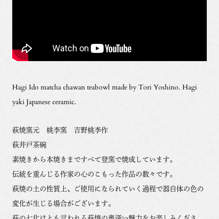
Hagi Ido matcha chawan teabowl made by Tori Yoshino. Hagi
yaki Japanese ceramic.
萩焼窯元 桃李窯 吉野桃李作
萩井戸茶碗
素焼きから本焼きまですべて登窯で焼成しています。
伝統を重んじる作家の心のこもった作品の数々です。
萩焼の土の性質上、ご使用になられていく過程で器自体の色の
変化が生じる場合がございます。
萩の七化けとも言われる萩焼の奥深い魅力をお楽しみくださ