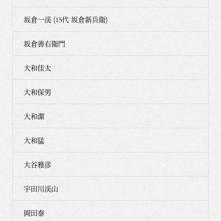
坂倉一渓 (15代 坂倉新兵衛)
坂倉善右衛門
大和佳太
大和保男
大和潔
大和猛
大谷雅彦
宇田川渓山
岡田泰