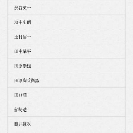
渋谷英一
濱中史朗
玉村信一
田中講平
田原崇雄
田原陶兵衛窯
田口潤
船崎透
藤井謙次