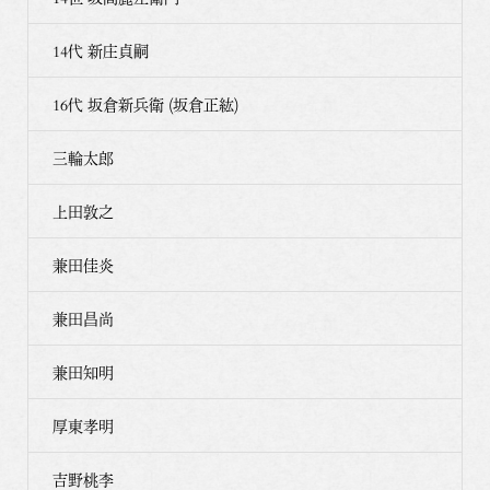
14代 新庄貞嗣
16代 坂倉新兵衛 (坂倉正紘)
三輪太郎
上田敦之
兼田佳炎
兼田昌尚
兼田知明
厚東孝明
吉野桃李