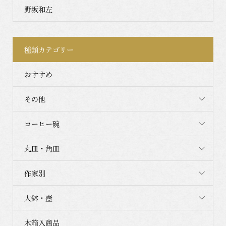
野坂和左
種類カテゴリー
おすすめ
その他
コーヒー碗
丸皿・角皿
作家別
大鉢・壺
木箱入商品