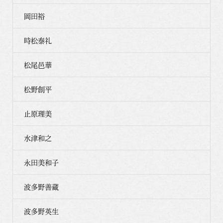
岡田裕
時松泰礼
松尾邑華
松野創平
止原理美
水津和之
永田美和子
波多野善蔵
波多野英生