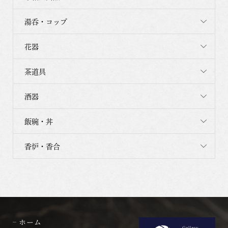
湯呑・コップ
花器
茶道具
酒器
飯碗・丼
香炉・香合
ホーム