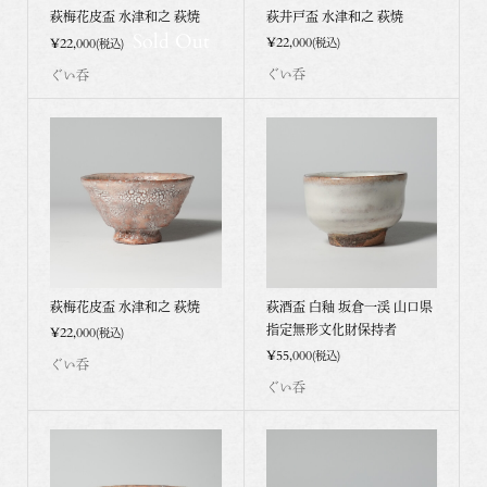
萩梅花皮盃 水津和之 萩焼
萩井戸盃 水津和之 萩焼
Sold Out
¥22,000
¥22,000
(税込)
(税込)
ぐい呑
ぐい呑
萩梅花皮盃 水津和之 萩焼
萩酒盃 白釉 坂倉一渓 山口県
指定無形文化財保持者
¥22,000
(税込)
¥55,000
(税込)
ぐい呑
ぐい呑