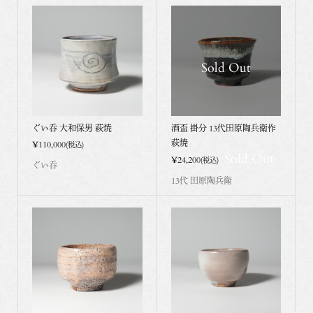
Sold Out
ぐい呑 大和保男 萩焼
酒盃 掛分 13代田原陶兵衛作
萩焼
¥110,000
(税込)
Sold Out
¥24,200
(税込)
ぐい呑
13代 田原陶兵衛