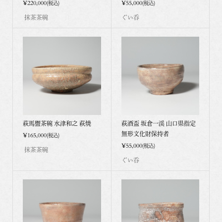
¥220,000
¥55,000
(税込)
(税込)
抹茶茶碗
ぐい呑
萩馬盥茶碗 水津和之 萩焼
萩酒盃 坂倉一渓 山口県指定
無形文化財保持者
¥165,000
(税込)
¥55,000
(税込)
抹茶茶碗
ぐい呑