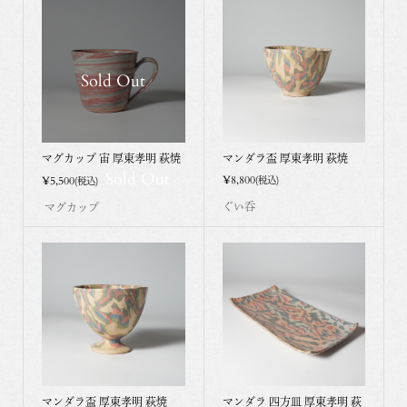
Sold Out
マグカップ 宙 厚東孝明 萩焼
マンダラ盃 厚東孝明 萩焼
Sold Out
¥8,800
¥5,500
(税込)
(税込)
ぐい呑
マグカップ
マンダラ盃 厚東孝明 萩焼
マンダラ 四方皿 厚東孝明 萩