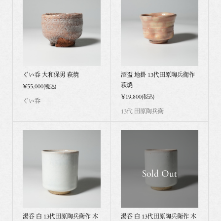
ぐい呑 大和保男 萩焼
酒盃 地掛 13代田原陶兵衛作
萩焼
¥55,000
(税込)
¥19,800
(税込)
ぐい呑
13代 田原陶兵衛
Sold Out
湯呑 白 13代田原陶兵衛作 木
湯呑 白 13代田原陶兵衛作 木