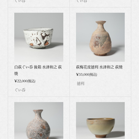
ぐい呑
ぐい呑
白萩ぐい呑 後箱 水津和之 萩
萩梅花皮徳利 水津和之 萩焼
焼
¥33,000
(税込)
¥22,000
(税込)
徳利
ぐい呑