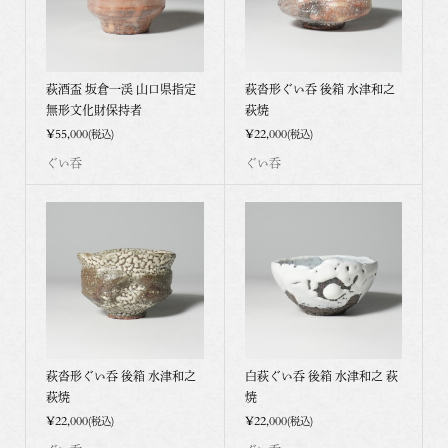
萩酒盃 坂倉一渓 山口県指定
萩沓形ぐい呑 後箱 水津和之
無形文化財保持者
萩焼
¥55,000
¥22,000
(税込)
(税込)
ぐい呑
ぐい呑
萩沓形ぐい呑 後箱 水津和之
白萩ぐい呑 後箱 水津和之 萩
萩焼
焼
¥22,000
¥22,000
(税込)
(税込)