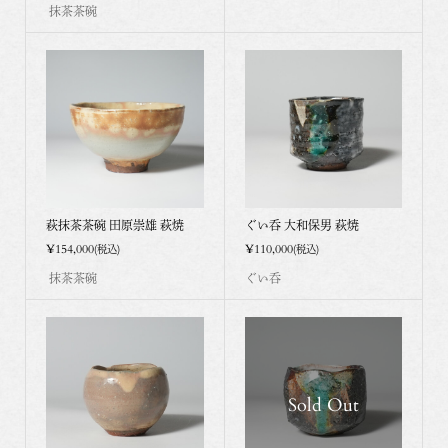
抹茶茶碗
萩抹茶茶碗 田原崇雄 萩焼
ぐい呑 大和保男 萩焼
¥154,000
¥110,000
(税込)
(税込)
抹茶茶碗
ぐい呑
Sold Out