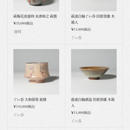
萩梅花皮徳利 水津和之 萩焼
萩流白釉ぐい呑 田原崇雄 木
箱入
¥33,000
(税込)
¥11,000
(税込)
徳利
ぐい呑
ぐい呑 大和保男 萩焼
萩流白釉酒盃 田原崇雄 木箱
入
¥110,000
(税込)
¥11,000
(税込)
ぐい呑
ぐい呑