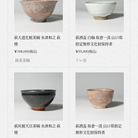
萩大道化粧茶碗 水津和之 萩
萩酒盃 白釉 坂倉一渓 山口県
焼
指定無形文化財保持者
¥198,000
¥55,000
(税込)
(税込)
抹茶茶碗
ぐい呑
萩灰被天目茶碗 水津和之 萩
萩酒盃 坂倉一渓 山口県指定
焼
無形文化財保持者