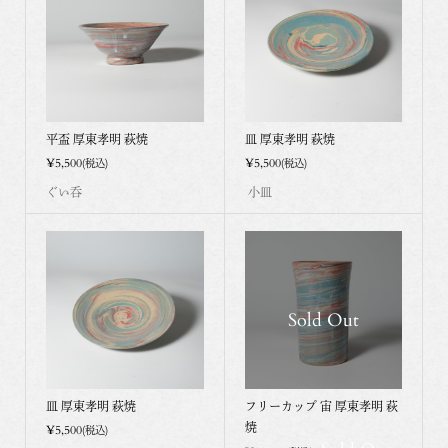
平盃 厚東孝明 萩焼
皿 厚東孝明 萩焼
¥5,500
¥5,500
(税込)
(税込)
ぐい呑
小皿
Sold Out
皿 厚東孝明 萩焼
フリーカップ 宙 厚東孝明 萩
焼
¥5,500
(税込)