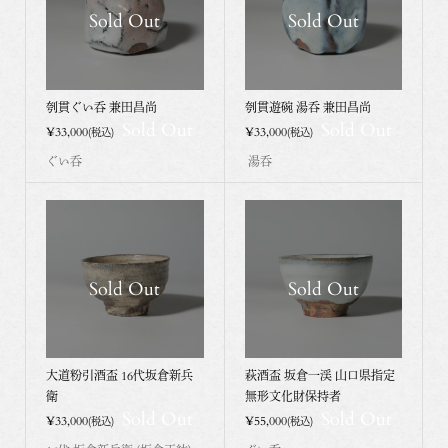
Sold Out
Sold Out
刳貫ぐい呑 兼田昌尚
刳貫遊碗 湯呑 兼田昌尚
Sold Out
Sold Out
¥33,000
¥33,000
(税込)
(税込)
ぐい呑
湯呑
Sold Out
Sold Out
大道粉引酒盃 16代坂倉新兵
萩酒盃 坂倉一渓 山口県指定
衛
無形文化財保持者
Sold Out
Sold Out
¥33,000
¥55,000
(税込)
(税込)