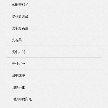
永田美和子
波多野善蔵
波多野英生
渋谷英一
濱中史朗
玉村信一
田中講平
田原崇雄
田原陶兵衛窯