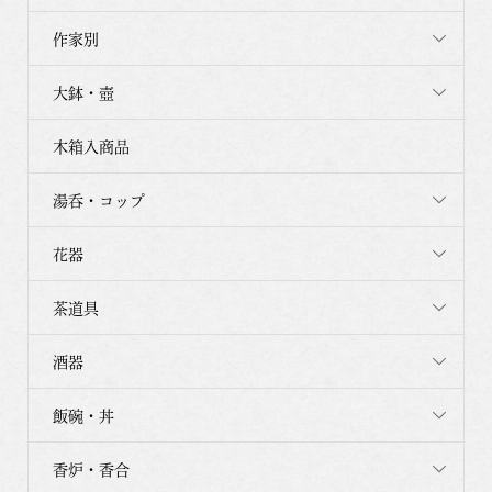
作家別
大鉢・壺
木箱入商品
湯呑・コップ
花器
茶道具
酒器
飯碗・丼
香炉・香合