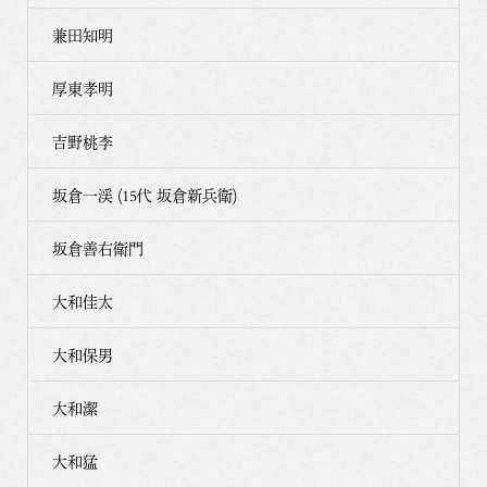
兼田知明
厚東孝明
吉野桃李
坂倉一渓 (15代 坂倉新兵衛)
坂倉善右衛門
大和佳太
大和保男
大和潔
大和猛