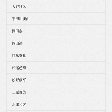
大谷雅彦
宇田川渓山
岡田泰
岡田裕
時松泰礼
松尾邑華
松野創平
止原理美
水津和之