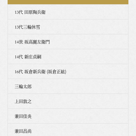
13代 田原陶兵衛
13代三輪休雪
14世 坂高麗左衛門
14代 新庄貞嗣
16代 坂倉新兵衛 (坂倉正紘)
三輪太郎
上田敦之
兼田佳炎
兼田昌尚