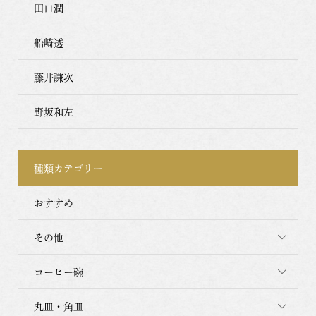
田口潤
船崎透
藤井謙次
野坂和左
種類カテゴリー
おすすめ
その他
コーヒー碗
丸皿・角皿