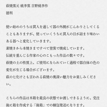
萩焼窯元 桃李窯 吉野桃李作
徳利
使い始めのうちは貫入を通して器の外側がじんわりとしてくる
こともありますが、使っていくうちに貫入の目が詰まり味わい
ある器へと変化していきます。
素焼きから本焼きまですべて登窯で焼成しています。
伝統を重んじる作家の心のこもった作品の数々です。
萩焼の土の性質上、ご使用になられていく過程で器自体の色の
変化が生じる場合がございます。
萩の七化けとも言われる萩焼の奥深い魅力をお楽しみくださ
い。
こちらの作品は木箱を最良の状態でお渡しできるように、受注
後に箱を作成する「後箱」での梱包発送になります。