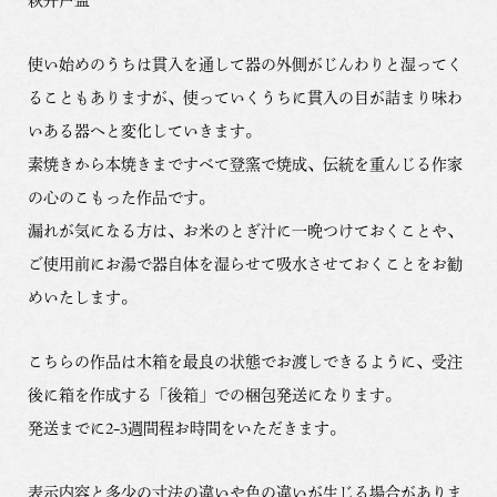
使い始めのうちは貫入を通して器の外側がじんわりと湿ってく
ることもありますが、使っていくうちに貫入の目が詰まり味わ
いある器へと変化していきます。
素焼きから本焼きまですべて登窯で焼成、伝統を重んじる作家
の心のこもった作品です。
漏れが気になる方は、お米のとぎ汁に一晩つけておくことや、
ご使用前にお湯で器自体を湿らせて吸水させておくことをお勧
めいたします。
こちらの作品は木箱を最良の状態でお渡しできるように、受注
後に箱を作成する「後箱」での梱包発送になります。
発送までに2-3週間程お時間をいただきます。
表示内容と多少の寸法の違いや色の違いが生じる場合がありま