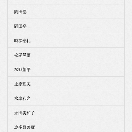
岡田泰
岡田裕
時松泰礼
松尾邑華
松野創平
止原理美
水津和之
永田美和子
波多野善蔵