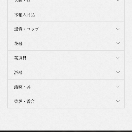
大鉢・壺
木箱入商品
湯呑・コップ
花器
茶道具
酒器
飯碗・丼
香炉・香合