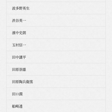
波多野英生
渋谷英一
濱中史朗
玉村信一
田中講平
田原崇雄
田原陶兵衛窯
田口潤
船崎透