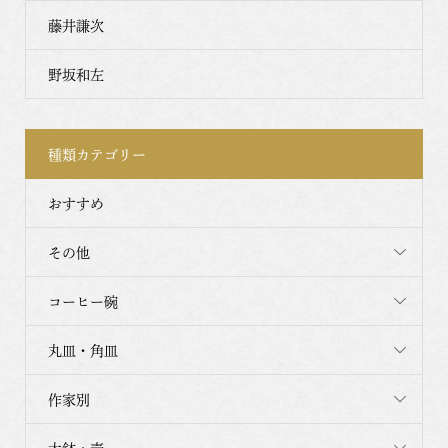
藤井謙次
野坂和左
種類カテゴリー
おすすめ
その他
コーヒー碗
丸皿・角皿
作家別