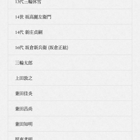
13代三輪休雪
14世 坂高麗左衛門
14代 新庄貞嗣
16代 坂倉新兵衛 (坂倉正紘)
三輪太郎
上田敦之
兼田佳炎
兼田昌尚
兼田知明
厚東孝明