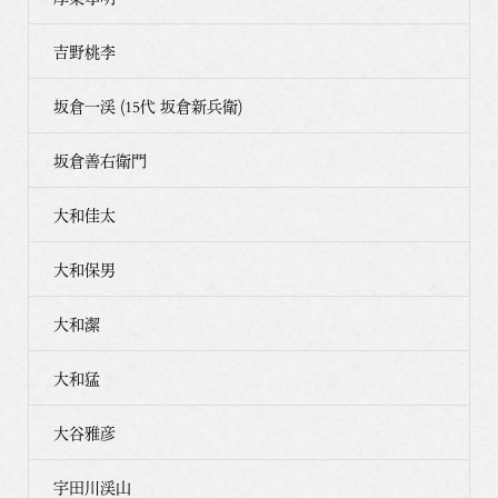
吉野桃李
坂倉一渓 (15代 坂倉新兵衛)
坂倉善右衛門
大和佳太
大和保男
大和潔
大和猛
大谷雅彦
宇田川渓山