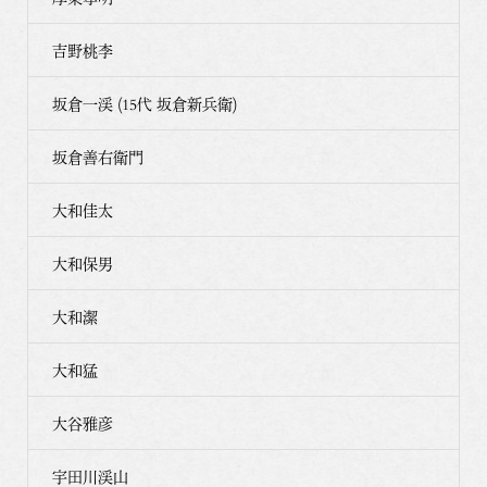
吉野桃李
坂倉一渓 (15代 坂倉新兵衛)
坂倉善右衛門
大和佳太
大和保男
大和潔
大和猛
大谷雅彦
宇田川渓山