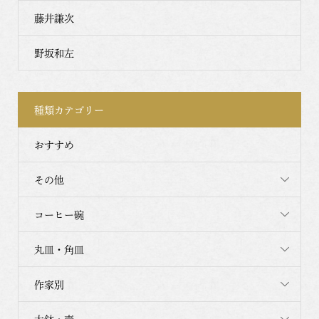
藤井謙次
野坂和左
種類カテゴリー
おすすめ
その他
コーヒー碗
丸皿・角皿
作家別