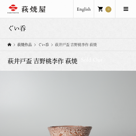
English
0
ぐい呑
萩焼作品
ぐい呑
萩井戸盃 吉野桃李作 萩焼
Sold Out
萩井戸盃 吉野桃李作 萩焼