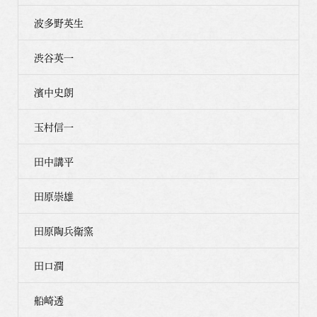
波多野英生
渋谷英一
濱中史朗
玉村信一
田中講平
田原崇雄
田原陶兵衛窯
田口潤
船崎透