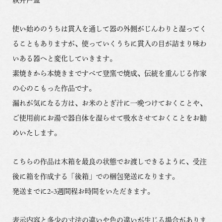
使い始めのうちは貫入を通して器の外側がじんわりと湿ってく
ることもありますが、使っていくうちに貫入の目が詰まり味わ
いある器へと変化していきます。
素焼きから本焼きまですべて登窯で焼成、伝統を重んじる作家
の心のこもった作品です。
漏れが気になる方は、お米のとぎ汁に一晩つけておくことや、
ご使用前にお湯で器自体を湿らせて吸水させておくことをお勧
めいたします。
こちらの作品は木箱を最良の状態でお渡しできるように、受注
後に箱を作成する「後箱」での梱包発送になります。
発送までに2-3週間程お時間をいただきます。
表示内容と多少の寸法の違いや色の違いが生じる場合がありま