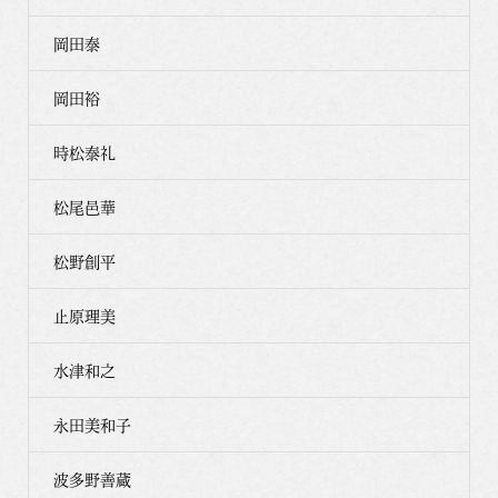
岡田泰
岡田裕
時松泰礼
松尾邑華
松野創平
止原理美
水津和之
永田美和子
波多野善蔵