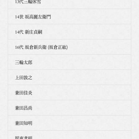
13代三輪休雪
14世 坂高麗左衛門
14代 新庄貞嗣
16代 坂倉新兵衛 (坂倉正紘)
三輪太郎
上田敦之
兼田佳炎
兼田昌尚
兼田知明
厚東孝明