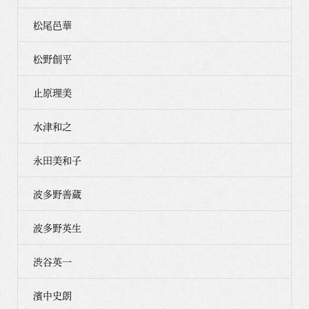
松尾邑華
松野創平
止原理美
水津和之
永田美和子
波多野善蔵
波多野英生
渋谷英一
濱中史朗