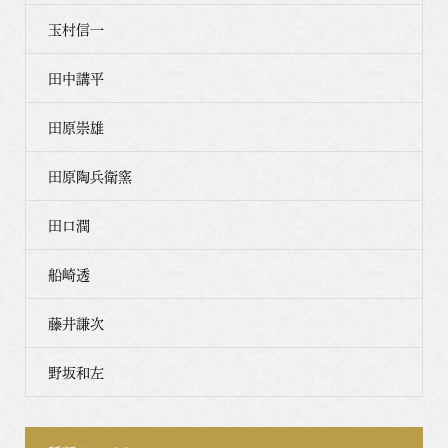
玉村信一
田中講平
田原崇雄
田原陶兵衛窯
田口潤
船崎透
藤井謙次
野坂和左