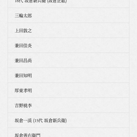
16代 坂倉新兵衛 (坂倉正紘)
三輪太郎
上田敦之
兼田佳炎
兼田昌尚
兼田知明
厚東孝明
吉野桃李
坂倉一渓 (15代 坂倉新兵衛)
坂倉善右衛門