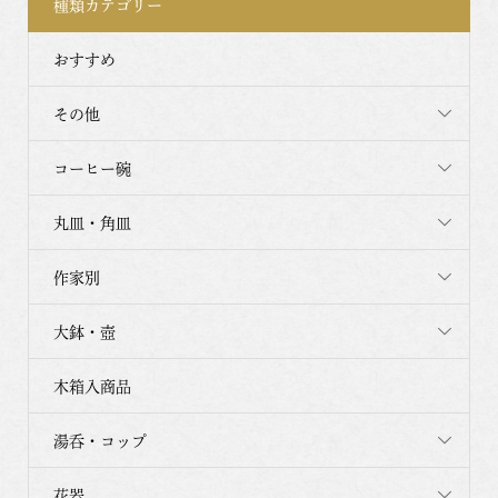
種類カテゴリー
おすすめ
その他
コーヒー碗
丸皿・角皿
作家別
大鉢・壺
木箱入商品
湯呑・コップ
花器