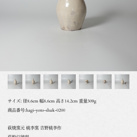
サイズ: 径8.6cm 幅8.6cm 高さ14.2cm 重量309g
商品番号:hagi-yoto-shuk-0200
萩焼窯元 桃李窯 吉野桃李作
萩粉引徳利