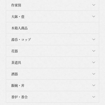
作家別
大鉢・壺
木箱入商品
湯呑・コップ
花器
茶道具
酒器
飯碗・丼
香炉・香合