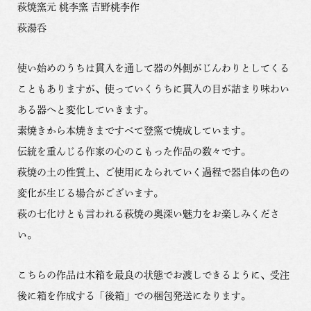
萩焼窯元 桃李窯 吉野桃李作
萩湯呑
使い始めのうちは貫入を通して器の外側がじんわりとしてくる
こともありますが、使っていくうちに貫入の目が詰まり味わい
ある器へと変化していきます。
素焼きから本焼きまですべて登窯で焼成しています。
伝統を重んじる作家の心のこもった作品の数々です。
萩焼の土の性質上、ご使用になられていく過程で器自体の色の
変化が生じる場合がございます。
萩の七化けとも言われる萩焼の奥深い魅力をお楽しみくださ
い。
こちらの作品は木箱を最良の状態でお渡しできるように、受注
後に箱を作成する「後箱」での梱包発送になります。