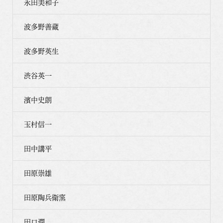
永田美和子
波多野善蔵
波多野英生
渋谷英一
濱中史朗
玉村信一
田中講平
田原崇雄
田原陶兵衛窯
田口潤