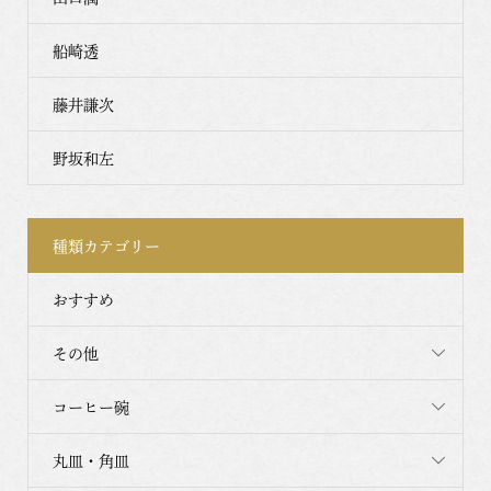
船崎透
藤井謙次
野坂和左
種類カテゴリー
おすすめ
その他
コーヒー碗
丸皿・角皿