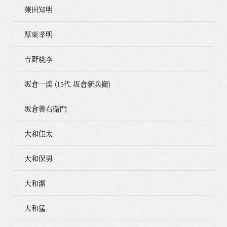
兼田知明
厚東孝明
吉野桃李
坂倉一渓 (15代 坂倉新兵衛)
坂倉善右衛門
大和佳太
大和保男
大和潔
大和猛