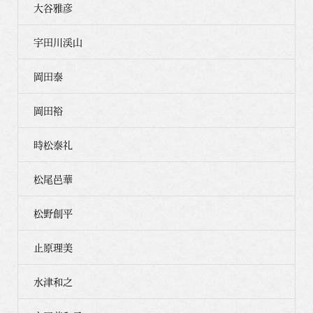
大谷雅彦
宇田川渓山
岡田泰
岡田裕
時松泰礼
松尾邑華
松野創平
止原理美
水津和之