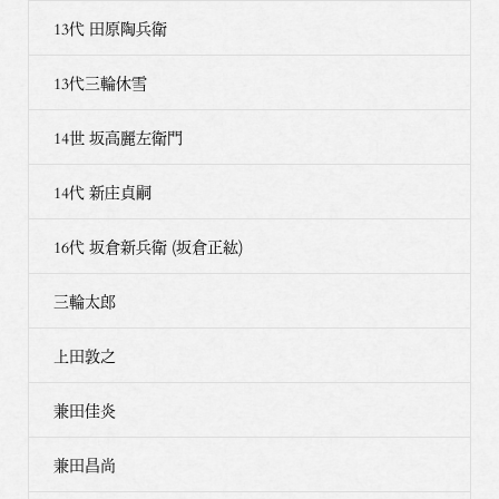
13代 田原陶兵衛
13代三輪休雪
14世 坂高麗左衛門
14代 新庄貞嗣
16代 坂倉新兵衛 (坂倉正紘)
三輪太郎
上田敦之
兼田佳炎
兼田昌尚