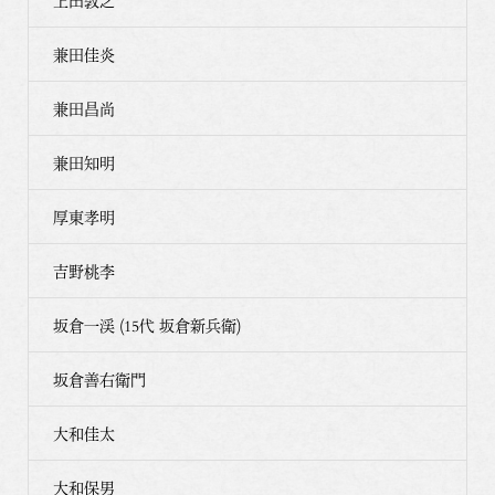
上田敦之
兼田佳炎
兼田昌尚
兼田知明
厚東孝明
吉野桃李
坂倉一渓 (15代 坂倉新兵衛)
坂倉善右衛門
大和佳太
大和保男