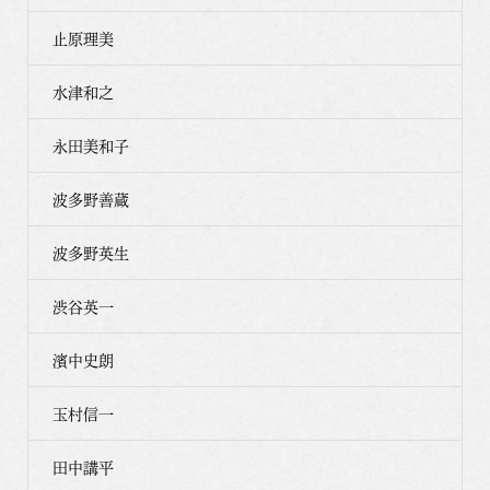
止原理美
水津和之
永田美和子
波多野善蔵
波多野英生
渋谷英一
濱中史朗
玉村信一
田中講平