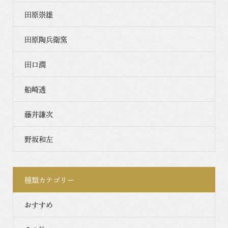
田原崇雄
田原陶兵衛窯
田口潤
船崎透
藤井謙次
野坂和左
種類カテゴリー
おすすめ