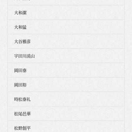
大和潔
大和猛
大谷雅彦
宇田川渓山
岡田泰
岡田裕
時松泰礼
松尾邑華
松野創平