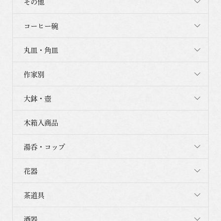
その他
コーヒー碗
丸皿・角皿
作家別
大鉢・壺
木箱入商品
湯呑・コップ
花器
茶道具
酒器