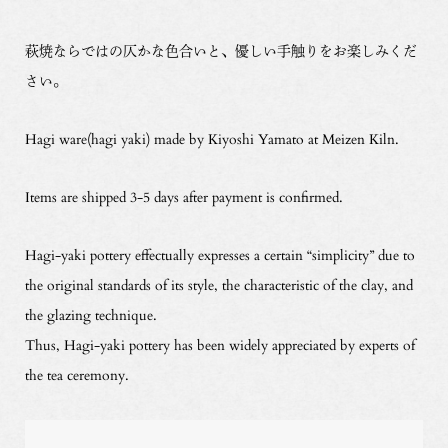
萩焼ならではの仄かな色合いと、優しい手触りをお楽しみくだ
さい。
Hagi ware(hagi yaki) made by Kiyoshi Yamato at Meizen Kiln.
Items are shipped 3-5 days after payment is confirmed.
Hagi-yaki pottery effectually expresses a certain “simplicity” due to
the original standards of its style, the characteristic of the clay, and
the glazing technique.
Thus, Hagi-yaki pottery has been widely appreciated by experts of
the tea ceremony.