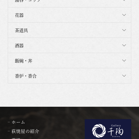
花器
茶道具
酒器
飯碗・丼
香炉・香合
ホーム
萩焼屋の紹介