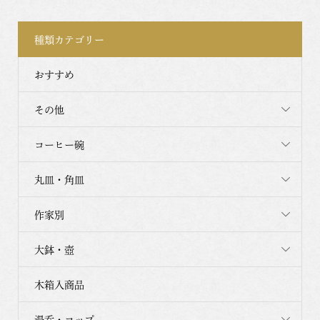
種類カテゴリー
おすすめ
その他
コーヒー碗
丸皿・角皿
作家別
大鉢・壺
木箱入商品
湯呑・コップ