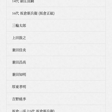
14代 新庄貞嗣
16代 坂倉新兵衛 (坂倉正紘)
三輪太郎
上田敦之
兼田佳炎
兼田昌尚
兼田知明
厚東孝明
吉野桃李
坂倉一渓 (15代 坂倉新兵衛)