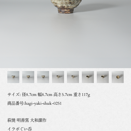
サイズ: 径8.7cm 幅8.7cm 高さ5.7cm 重さ117g
商品番号:hagi-yaki-shuk-0251
萩焼 明善窯 大和潔作
イラボぐい呑