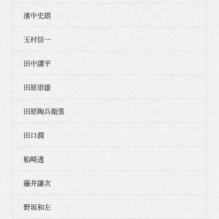
濱中史朗
玉村信一
田中講平
田原崇雄
田原陶兵衛窯
田口潤
船崎透
藤井謙次
野坂和左