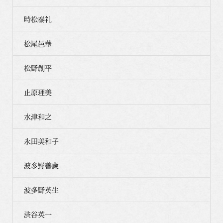
時松泰礼
松尾邑華
松野創平
止原理美
水津和之
永田美和子
波多野善蔵
波多野英生
渋谷英一