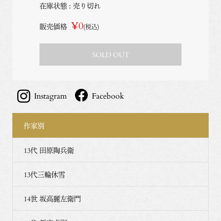
在庫状態 : 売り切れ
¥0
販売価格
(税込)
SOLD OUT
Instagram
Facebook
作家別
13代 田原陶兵衛
13代三輪休雪
14世 坂高麗左衛門