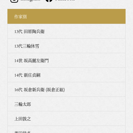
作家別
13代 田原陶兵衛
13代三輪休雪
14世 坂高麗左衛門
14代 新庄貞嗣
16代 坂倉新兵衛 (坂倉正紘)
三輪太郎
上田敦之