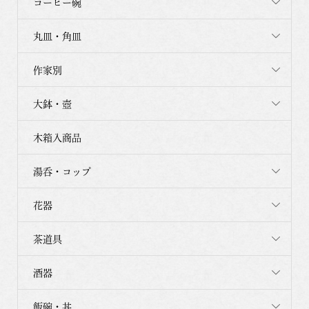
コーヒー碗
丸皿・角皿
作家別
大鉢・壺
木箱入商品
湯呑・コップ
花器
茶道具
酒器
飯碗・丼