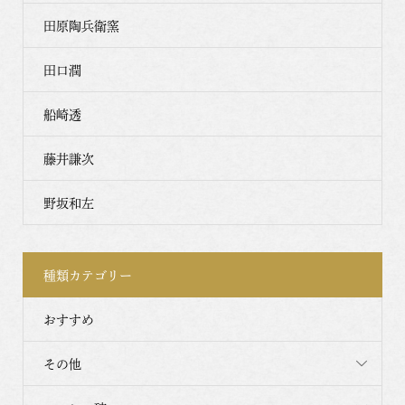
田原陶兵衛窯
田口潤
船崎透
藤井謙次
野坂和左
種類カテゴリー
おすすめ
その他