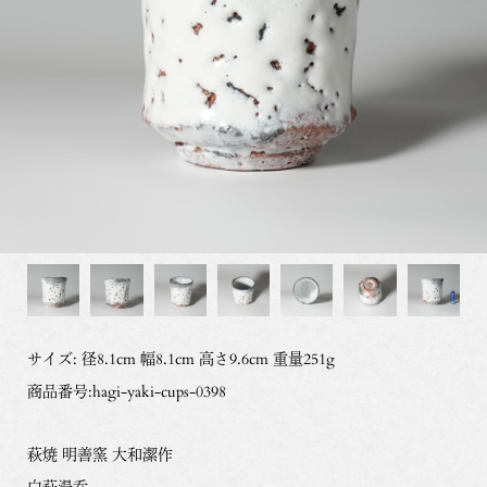
サイズ: 径8.1cm 幅8.1cm 高さ9.6cm 重量251g
商品番号:hagi-yaki-cups-0398
萩焼 明善窯 大和潔作
白萩湯呑