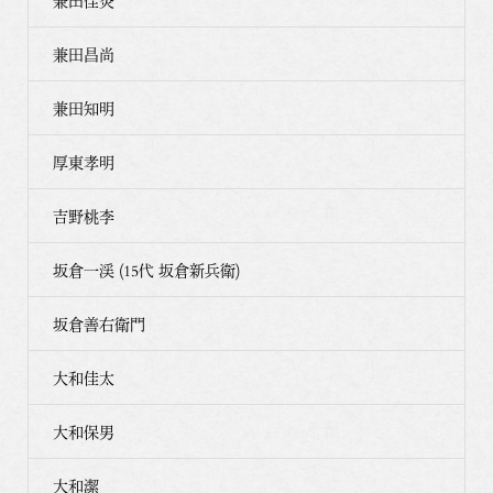
兼田佳炎
兼田昌尚
兼田知明
厚東孝明
吉野桃李
坂倉一渓 (15代 坂倉新兵衛)
坂倉善右衛門
大和佳太
大和保男
大和潔