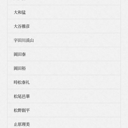
大和猛
大谷雅彦
宇田川渓山
岡田泰
岡田裕
時松泰礼
松尾邑華
松野創平
止原理美