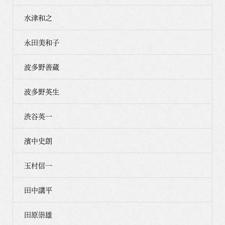
水津和之
永田美和子
波多野善蔵
波多野英生
渋谷英一
濱中史朗
玉村信一
田中講平
田原崇雄