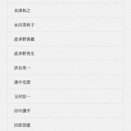
水津和之
永田美和子
波多野善蔵
波多野英生
渋谷英一
濱中史朗
玉村信一
田中講平
田原崇雄