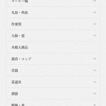
コーヒー碗
丸皿・角皿
作家別
大鉢・壺
木箱入商品
湯呑・コップ
花器
茶道具
酒器
飯碗・丼