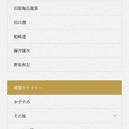
田原陶兵衛窯
田口潤
船崎透
藤井謙次
野坂和左
種類カテゴリー
おすすめ
その他