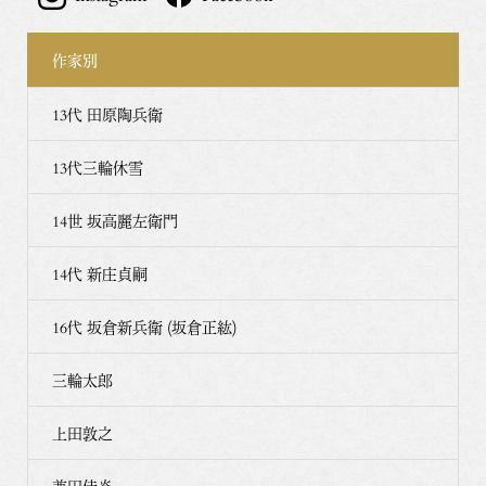
作家別
13代 田原陶兵衛
13代三輪休雪
14世 坂高麗左衛門
14代 新庄貞嗣
16代 坂倉新兵衛 (坂倉正紘)
三輪太郎
上田敦之