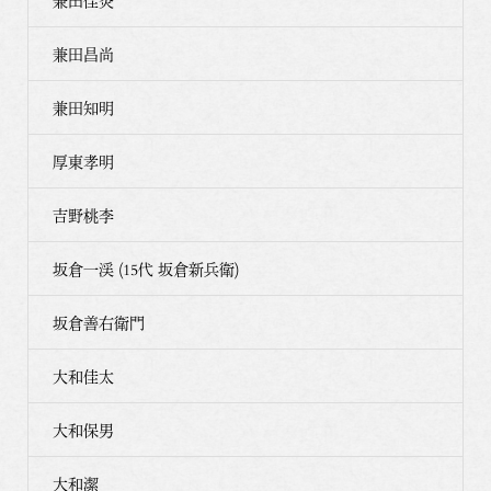
兼田佳炎
兼田昌尚
兼田知明
厚東孝明
吉野桃李
坂倉一渓 (15代 坂倉新兵衛)
坂倉善右衛門
大和佳太
大和保男
大和潔