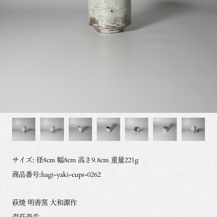
サイズ: 径8cm 幅8cm 高さ9.8cm 重量221g
商品番号:hagi-yaki-cups-0262
萩焼 明善窯 大和潔作
青萩湯呑