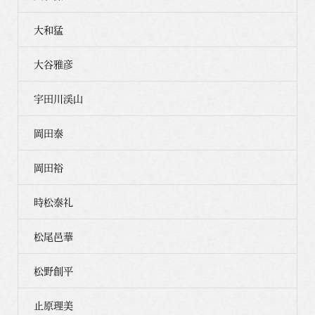
大和猛
大谷雅彦
宇田川渓山
岡田泰
岡田裕
時松泰礼
松尾邑華
松野創平
止原理美