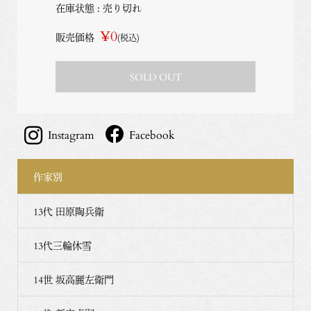
在庫状態 : 売り切れ
¥0
販売価格
(税込)
SOLD OUT
Instagram
Facebook
作家別
13代 田原陶兵衛
13代三輪休雪
14世 坂高麗左衛門