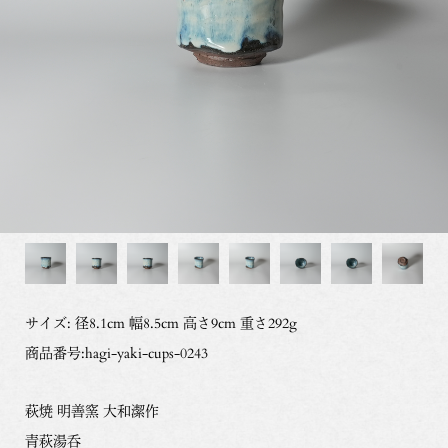
サイズ: 径8.1cm 幅8.5cm 高さ9cm 重さ292g
商品番号:hagi-yaki-cups-0243
萩焼 明善窯 大和潔作
青萩湯呑