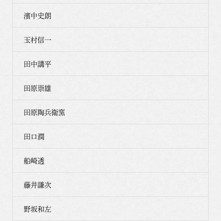
濱中史朗
玉村信一
田中講平
田原崇雄
田原陶兵衛窯
田口潤
船崎透
藤井謙次
野坂和左