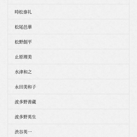
時松泰礼
松尾邑華
松野創平
止原理美
水津和之
永田美和子
波多野善蔵
波多野英生
渋谷英一