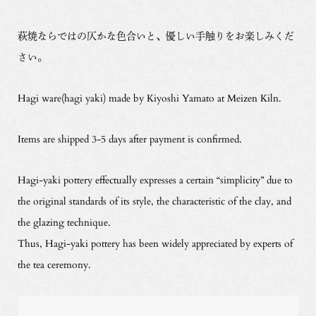
萩焼ならではの仄かな色合いと、優しい手触りをお楽しみくだ
さい。
Hagi ware(hagi yaki) made by Kiyoshi Yamato at Meizen Kiln.
Items are shipped 3-5 days after payment is confirmed.
Hagi-yaki pottery effectually expresses a certain “simplicity” due to
the original standards of its style, the characteristic of the clay, and
the glazing technique.
Thus, Hagi-yaki pottery has been widely appreciated by experts of
the tea ceremony.