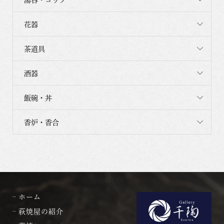
花器
茶道具
酒器
飯碗・丼
香炉・香合
ホーム
萩焼屋の紹介