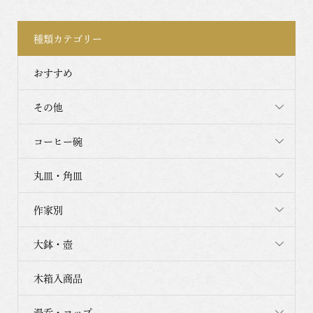
種類カテゴリー
おすすめ
その他
コーヒー碗
丸皿・角皿
作家別
大鉢・壺
木箱入商品
湯呑・コップ