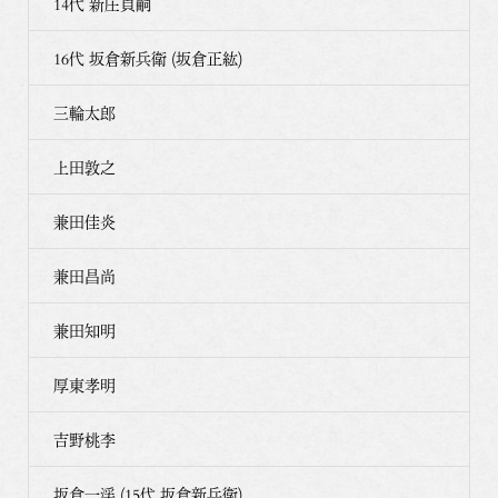
14代 新庄貞嗣
16代 坂倉新兵衛 (坂倉正紘)
三輪太郎
上田敦之
兼田佳炎
兼田昌尚
兼田知明
厚東孝明
吉野桃李
坂倉一渓 (15代 坂倉新兵衛)