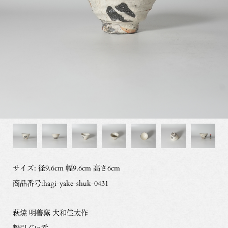
サイズ: 径9.6cm 幅9.6cm 高さ6cm
商品番号:hagi-yake-shuk-0431
萩焼 明善窯 大和佳太作
粉引ぐい呑