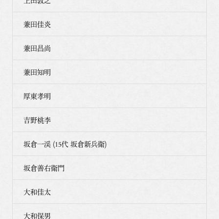
上田敦之
兼田佳炎
兼田昌尚
兼田知明
厚東孝明
吉野桃李
坂倉一渓 (15代 坂倉新兵衛)
坂倉善右衛門
大和佳太
大和保男