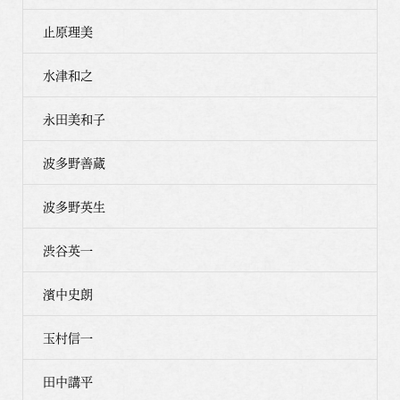
止原理美
水津和之
永田美和子
波多野善蔵
波多野英生
渋谷英一
濱中史朗
玉村信一
田中講平