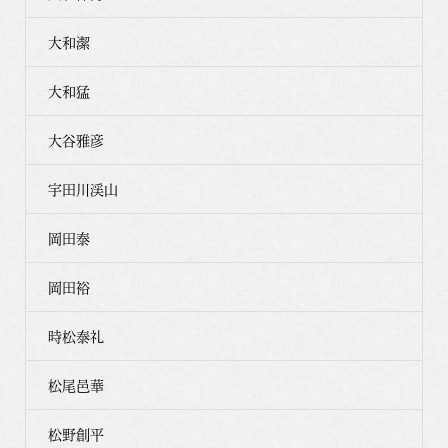
大和潔
大和猛
大谷雅彦
宇田川渓山
岡田泰
岡田裕
時松泰礼
松尾邑華
松野創平