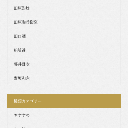
田原崇雄
田原陶兵衛窯
田口潤
船崎透
藤井謙次
野坂和左
種類カテゴリー
おすすめ