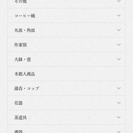
その他
コーヒー碗
丸皿・角皿
作家別
大鉢・壺
木箱入商品
湯呑・コップ
花器
茶道具
酒器