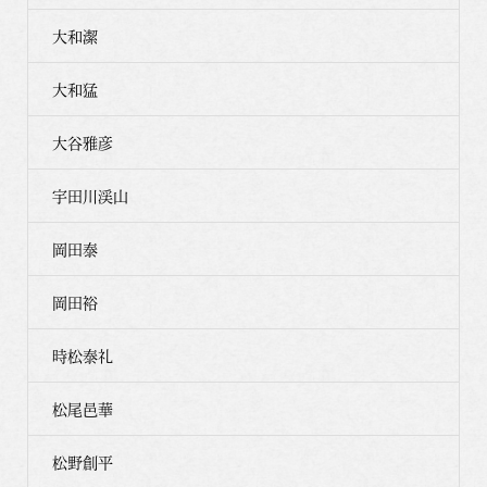
大和潔
大和猛
大谷雅彦
宇田川渓山
岡田泰
岡田裕
時松泰礼
松尾邑華
松野創平