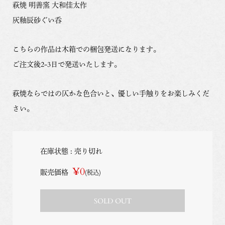
萩焼 明善窯 大和佳太作
灰釉辰砂ぐい呑
こちらの作品は木箱での梱包発送になります。
ご注文後2-3日で発送いたします。
萩焼ならではの仄かな色合いと、優しい手触りをお楽しみくだ
さい。
在庫状態 : 売り切れ
¥0
販売価格
(税込)
SOLD OUT