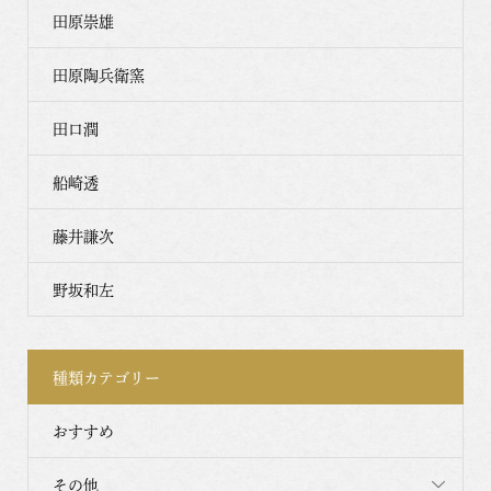
田原崇雄
田原陶兵衛窯
田口潤
船崎透
藤井謙次
野坂和左
種類カテゴリー
おすすめ
その他