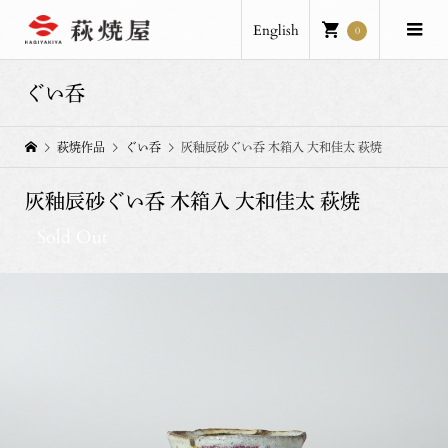
English
0
ぐい呑
萩焼作品
ぐい呑
灰釉辰砂ぐい呑 木箱入 大和佳太 萩焼
灰釉辰砂ぐい呑 木箱入 大和佳太 萩焼
Sold Out