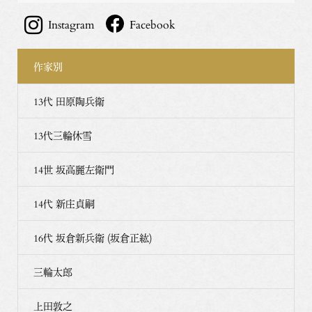
Instagram
Facebook
作家別
13代 田原陶兵衛
13代三輪休雪
14世 坂高麗左衛門
14代 新庄貞嗣
16代 坂倉新兵衛 (坂倉正紘)
三輪太郎
上田敦之