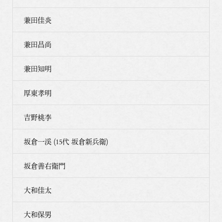
兼田佳炎
兼田昌尚
兼田知明
厚東孝明
吉野桃李
坂倉一渓 (15代 坂倉新兵衛)
坂倉善右衛門
大和佳太
大和保男