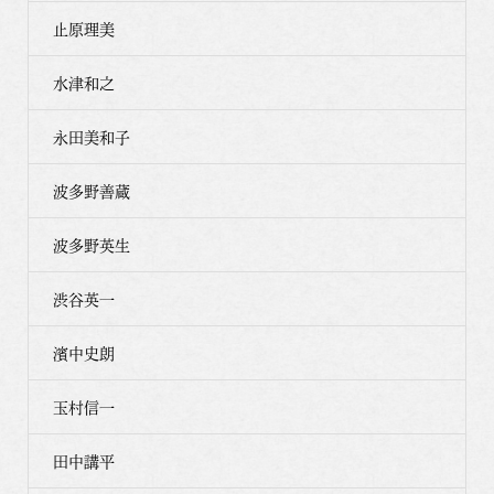
止原理美
水津和之
永田美和子
波多野善蔵
波多野英生
渋谷英一
濱中史朗
玉村信一
田中講平