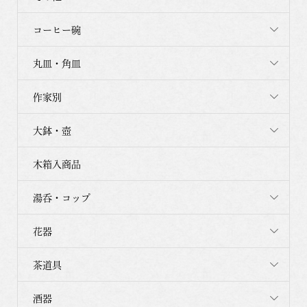
コーヒー碗
丸皿・角皿
作家別
大鉢・壺
木箱入商品
湯呑・コップ
花器
茶道具
酒器