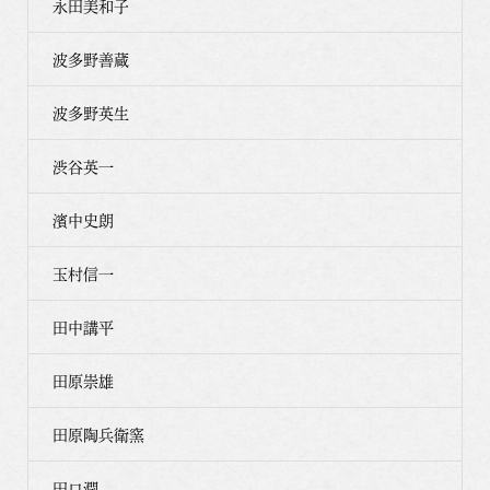
永田美和子
波多野善蔵
波多野英生
渋谷英一
濱中史朗
玉村信一
田中講平
田原崇雄
田原陶兵衛窯
田口潤