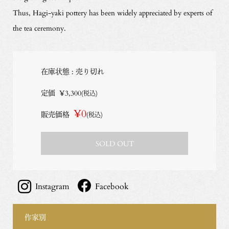
Thus, Hagi-yaki pottery has been widely appreciated by experts of
the tea ceremony.
在庫状態 : 売り切れ
定価
¥3,300
(税込)
¥0
販売価格
(税込)
SOLD OUT
Instagram
Facebook
作家別