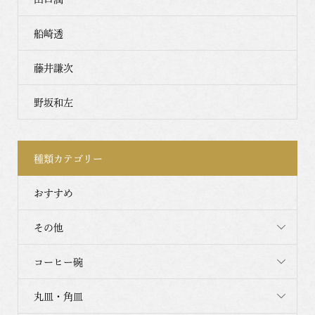
船崎透
藤井謙次
野坂和左
種類カテゴリー
おすすめ
その他
コーヒー碗
丸皿・角皿