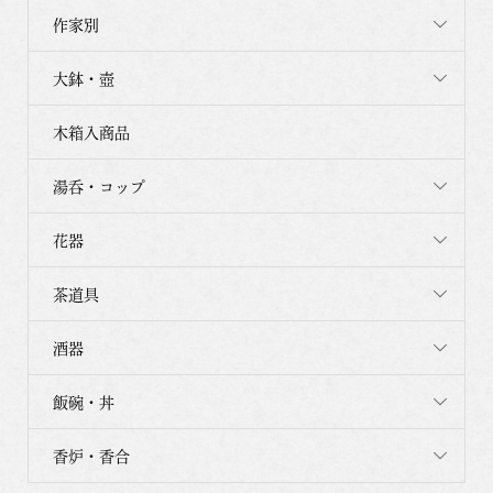
作家別
大鉢・壺
木箱入商品
湯呑・コップ
花器
茶道具
酒器
飯碗・丼
香炉・香合