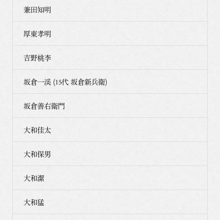
兼田知明
厚東孝明
吉野桃李
坂倉一渓 (15代 坂倉新兵衛)
坂倉善右衛門
大和佳太
大和保男
大和潔
大和猛