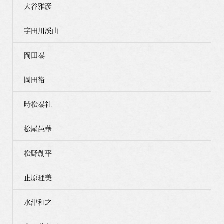
大谷雅彦
宇田川渓山
岡田泰
岡田裕
時松泰礼
松尾邑華
松野創平
止原理美
水津和之