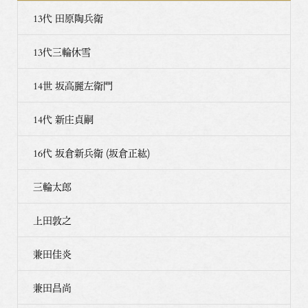
13代 田原陶兵衛
13代三輪休雪
14世 坂高麗左衛門
14代 新庄貞嗣
16代 坂倉新兵衛 (坂倉正紘)
三輪太郎
上田敦之
兼田佳炎
兼田昌尚