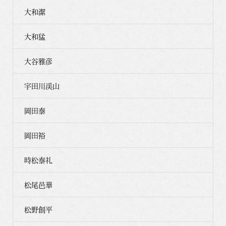
大和潔
大和猛
大谷雅彦
宇田川渓山
岡田泰
岡田裕
時松泰礼
松尾邑華
松野創平