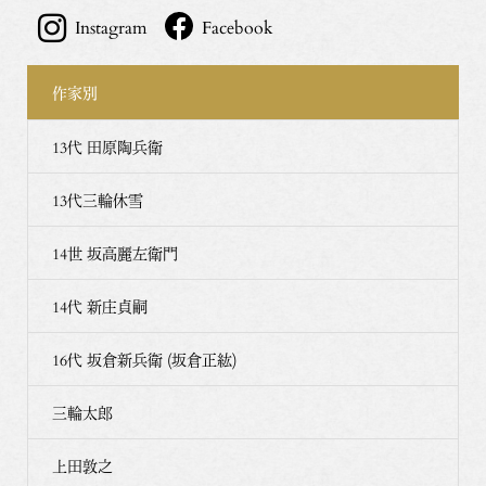
Instagram
Facebook
作家別
13代 田原陶兵衛
13代三輪休雪
14世 坂高麗左衛門
14代 新庄貞嗣
16代 坂倉新兵衛 (坂倉正紘)
三輪太郎
上田敦之