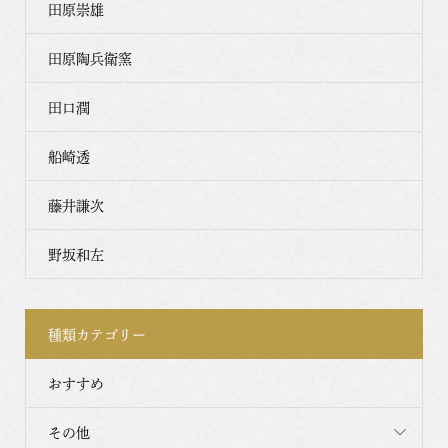
田原崇雄
田原陶兵衛窯
田口潤
船崎透
藤井謙次
野坂和左
種類カテゴリー
おすすめ
その他