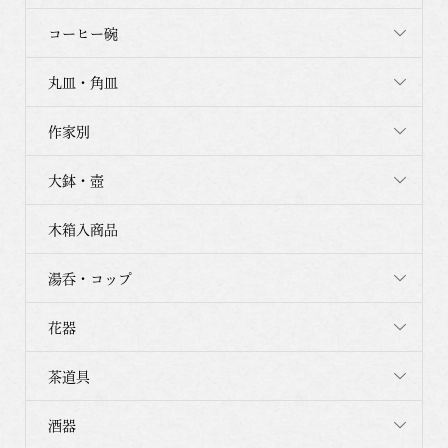
コーヒー碗
丸皿・角皿
作家別
大鉢・壺
木箱入商品
湯呑・コップ
花器
茶道具
酒器