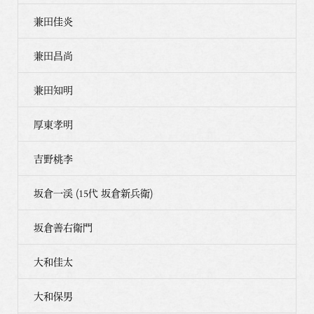
兼田佳炎
兼田昌尚
兼田知明
厚東孝明
吉野桃李
坂倉一渓 (15代 坂倉新兵衛)
坂倉善右衛門
大和佳太
大和保男