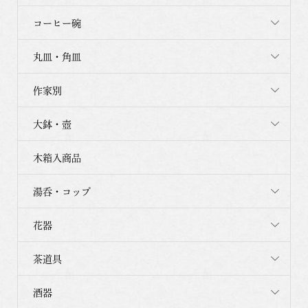
コーヒー碗
丸皿・角皿
作家別
大鉢・壺
木箱入商品
湯呑・コップ
花器
茶道具
酒器