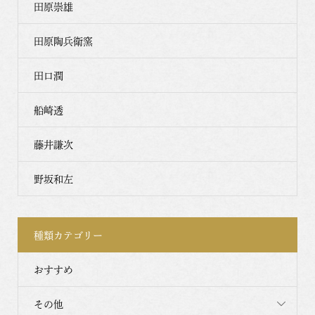
田原崇雄
田原陶兵衛窯
田口潤
船崎透
藤井謙次
野坂和左
種類カテゴリー
おすすめ
その他