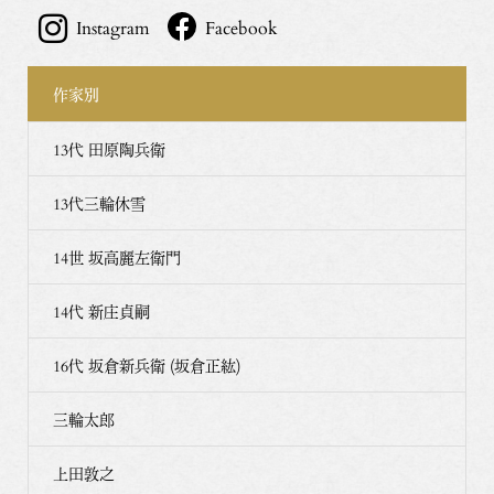
Instagram
Facebook
作家別
13代 田原陶兵衛
13代三輪休雪
14世 坂高麗左衛門
14代 新庄貞嗣
16代 坂倉新兵衛 (坂倉正紘)
三輪太郎
上田敦之