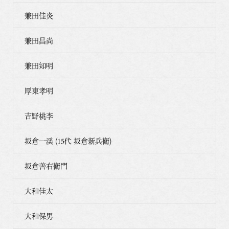
兼田佳炎
兼田昌尚
兼田知明
厚東孝明
吉野桃李
坂倉一渓 (15代 坂倉新兵衛)
坂倉善右衛門
大和佳太
大和保男