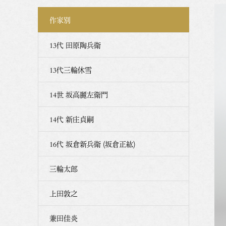
作家別
13代 田原陶兵衛
13代三輪休雪
14世 坂高麗左衛門
14代 新庄貞嗣
16代 坂倉新兵衛 (坂倉正紘)
三輪太郎
上田敦之
兼田佳炎