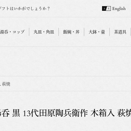
ギフトはいかがでしょうか？
English
湯呑・コップ
丸皿・角皿
飯碗・丼
大鉢・壷
茶道具
入 萩焼
呑 黒 13代田原陶兵衛作 木箱入 萩