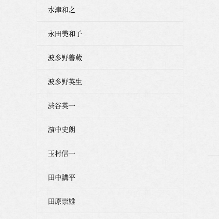
水津和之
永田美和子
波多野善蔵
波多野英生
渋谷英一
濱中史朗
玉村信一
田中講平
田原崇雄