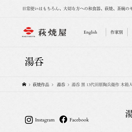
日常使いはもちろん、大切な方への和食器、萩焼、茶碗の
English
作家別
湯呑
萩焼作品
湯呑
湯呑 黒 13代田原陶兵衛作 木箱
湯
Instagram
Facebook