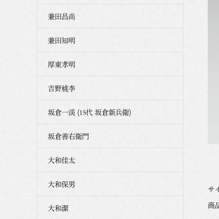
兼田昌尚
兼田知明
厚東孝明
吉野桃李
坂倉一渓 (15代 坂倉新兵衛)
坂倉善右衛門
大和佳太
大和保男
サイ
商品番
大和潔