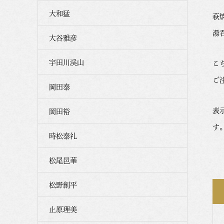
大和猛
萩
湯
大谷雅彦
宇田川渓山
こ
ご
岡田泰
表
岡田裕
す
時松泰礼
松尾邑華
松野創平
止原理美