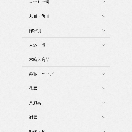
コーヒー碗
丸皿・角皿
作家別
大鉢・壺
木箱入商品
湯呑・コップ
花器
茶道具
酒器
飯碗・丼