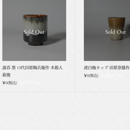
Sold Out
Sold Out
湯呑 黒 13代田原陶兵衛作 木箱入
流白釉カップ 田原崇雄作
Sold Out
萩焼
¥0
(税込)
Sold Out
¥0
(税込)