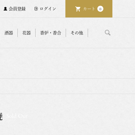
会員登録
ログイン
カート
0
酒器
花器
香炉・香合
その他
焼
Sold Out