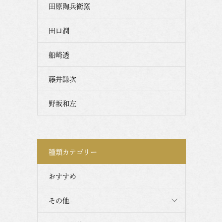
田原陶兵衛窯
田口潤
船崎透
藤井謙次
野坂和左
種類カテゴリー
おすすめ
その他