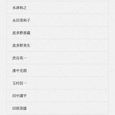
水津和之
永田美和子
波多野善蔵
波多野英生
渋谷英一
濱中史朗
玉村信一
田中講平
田原崇雄