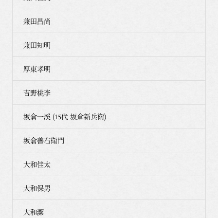
兼田昌尚
兼田知明
厚東孝明
吉野桃李
坂倉一渓 (15代 坂倉新兵衛)
坂倉善右衛門
大和佳太
大和保男
大和潔