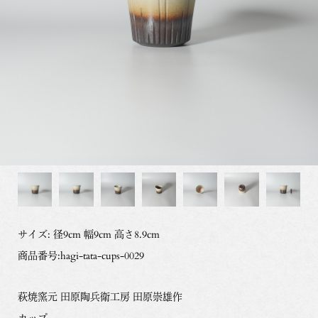
サイズ: 径9cm 幅9cm 高さ8.9cm
商品番号:hagi-tata-cups-0029
萩焼窯元 田原陶兵衛工房 田原崇雄作
カップ