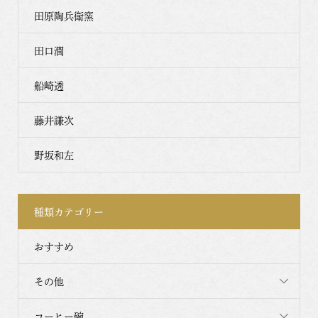
田原陶兵衛窯
田口潤
船崎透
藤井謙次
野坂和左
種類カテゴリー
おすすめ
その他
コーヒー碗