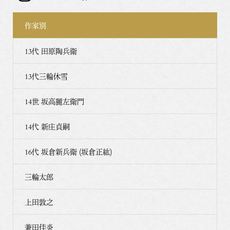
作家別
13代 田原陶兵衛
13代三輪休雪
14世 坂高麗左衛門
14代 新庄貞嗣
16代 坂倉新兵衛 (坂倉正紘)
三輪太郎
上田敦之
兼田佳炎