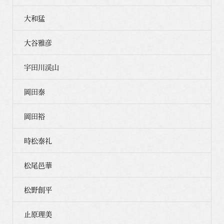
大和猛
大谷雅彦
宇田川渓山
岡田泰
岡田裕
時松泰礼
松尾邑華
松野創平
止原理美