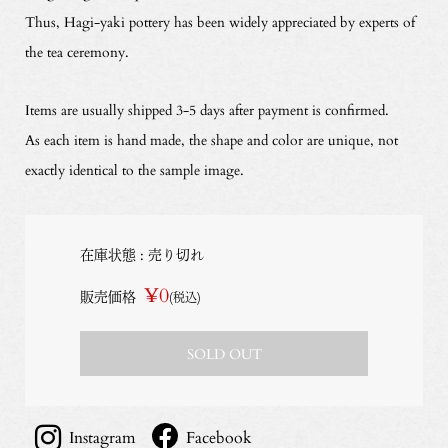
Thus, Hagi-yaki pottery has been widely appreciated by experts of
the tea ceremony.
Items are usually shipped 3-5 days after payment is confirmed.
As each item is hand made, the shape and color are unique, not
exactly identical to the sample image.
在庫状態 : 売り切れ
¥0
販売価格
(税込)
SOLD OUT
Instagram
Facebook