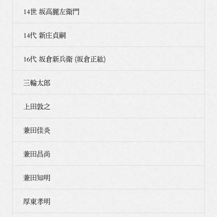
14世 坂高麗左衛門
14代 新庄貞嗣
16代 坂倉新兵衛 (坂倉正紘)
三輪太郎
上田敦之
兼田佳炎
兼田昌尚
兼田知明
厚東孝明