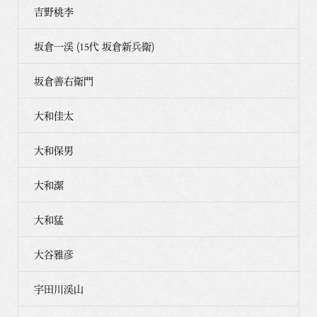
吉野桃李
坂倉一渓 (15代 坂倉新兵衛)
坂倉善右衛門
大和佳太
大和保男
大和潔
大和猛
大谷雅彦
宇田川渓山