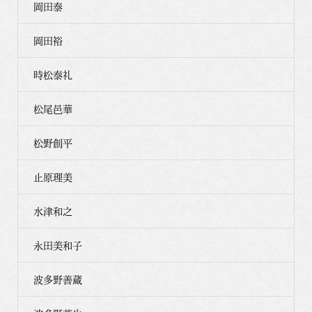
岡田泰
岡田裕
時松泰礼
松尾邑華
松野創平
止原理美
水津和之
永田美和子
波多野善蔵