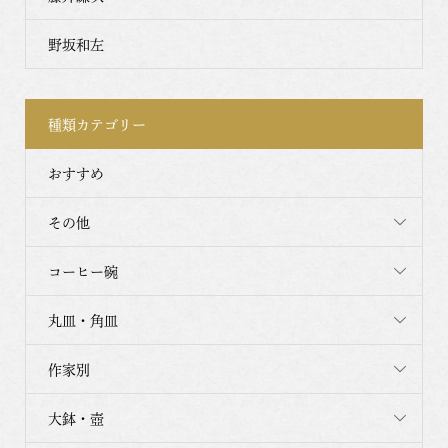
野坂和左
種類カテゴリー
おすすめ
その他
コーヒー碗
丸皿・角皿
作家別
大鉢・壺