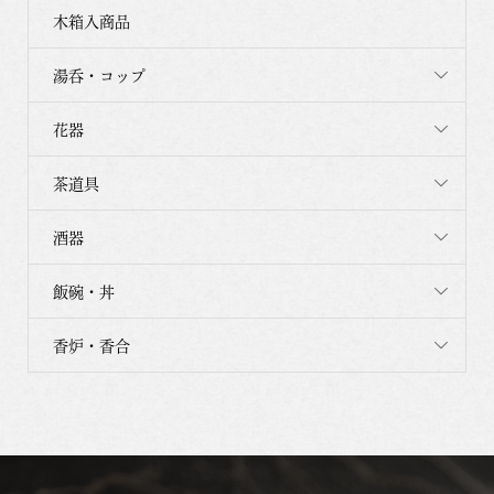
木箱入商品
湯呑・コップ
花器
茶道具
酒器
飯碗・丼
香炉・香合