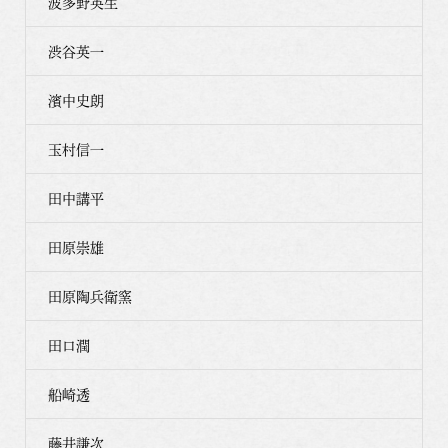
波多野英生
渋谷英一
濱中史朗
玉村信一
田中講平
田原崇雄
田原陶兵衛窯
田口潤
船崎透
藤井謙次