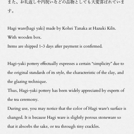
また、お礼返しや内祝いなどの品物としても大変喜ばれていま
す。
Hagi ware(hagi yaki) made by Kohei Tanaka at Hazuki Kiln.
With wooden box.
Items are shipped 1-3 days after payment is confirmed.
Hagi-yaki pottery effectually expresses a certain “simplicity” due to
the original standards of its style, the characteristic of the clay, and
the glazing technique.
Thus, Hagi-yaki pottery has been widely appreciated by experts of
the tea ceremony.
During use, you may notice that the color of Hagi ware’s surface is
changed. It is because Hagi ware is slightly porous stoneware so
that it absorbs the sake, or tea through tiny crackles.