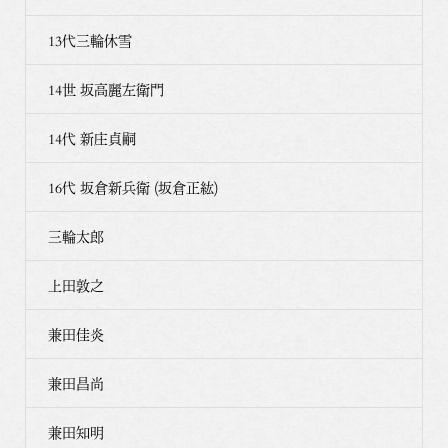
13代三輪休雪
14世 坂高麗左衛門
14代 新庄貞嗣
16代 坂倉新兵衛 (坂倉正紘)
三輪太郎
上田敦之
兼田佳炎
兼田昌尚
兼田知明