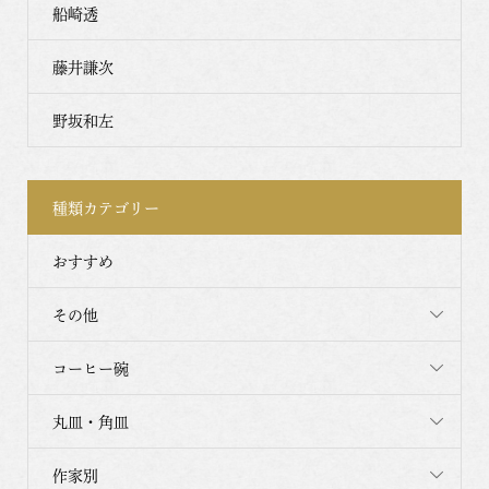
船崎透
藤井謙次
野坂和左
種類カテゴリー
おすすめ
その他
コーヒー碗
丸皿・角皿
作家別