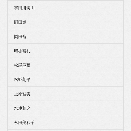
宇田川渓山
岡田泰
岡田裕
時松泰礼
松尾邑華
松野創平
止原理美
水津和之
永田美和子