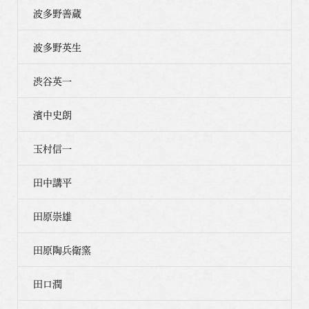
波多野善蔵
波多野英生
渋谷英一
濱中史朗
玉村信一
田中講平
田原崇雄
田原陶兵衛窯
田口潤