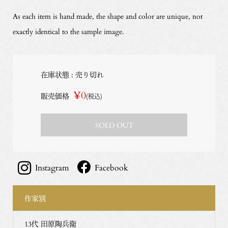
As each item is hand made, the shape and color are unique, not
exactly identical to the sample image.
在庫状態 : 売り切れ
¥0
販売価格
(税込)
SOLD OUT
Instagram
Facebook
作家別
13代 田原陶兵衛