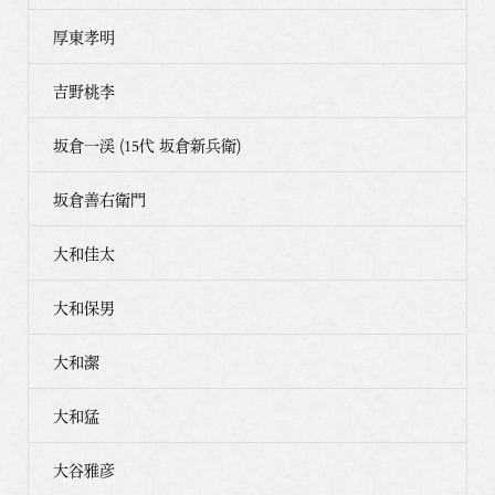
厚東孝明
吉野桃李
坂倉一渓 (15代 坂倉新兵衛)
坂倉善右衛門
大和佳太
大和保男
大和潔
大和猛
大谷雅彦