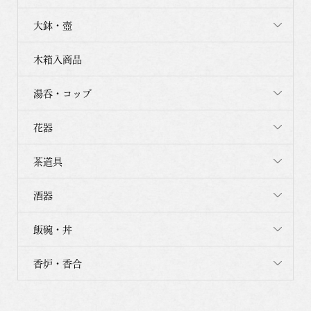
大鉢・壺
木箱入商品
湯呑・コップ
花器
茶道具
酒器
飯碗・丼
香炉・香合