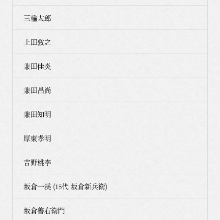
三輪太郎
上田敦之
兼田佳炎
兼田昌尚
兼田知明
厚東孝明
吉野桃李
坂倉一渓 (15代 坂倉新兵衛)
坂倉善右衛門