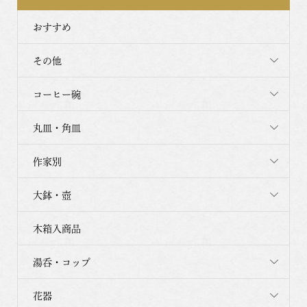
おすすめ
その他
コーヒー碗
丸皿・角皿
作家別
大鉢・壺
木箱入商品
湯呑・コップ
花器