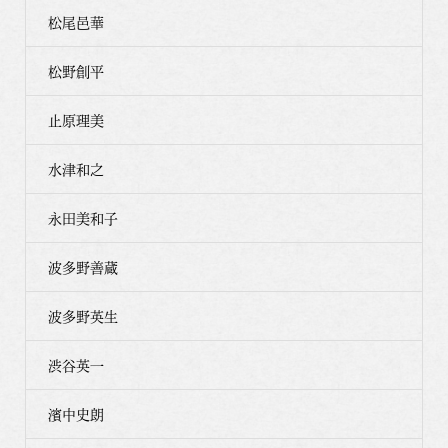
松尾邑華
松野創平
止原理美
水津和之
永田美和子
波多野善蔵
波多野英生
渋谷英一
濱中史朗