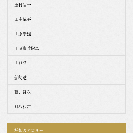
玉村信一
田中講平
田原崇雄
田原陶兵衛窯
田口潤
船崎透
藤井謙次
野坂和左
種類カテゴリー