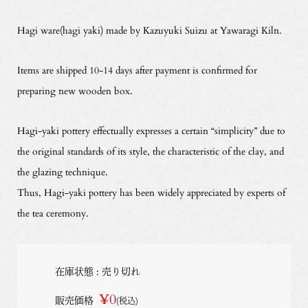
Hagi ware(hagi yaki) made by Kazuyuki Suizu at Yawaragi Kiln.
Items are shipped 10-14 days after payment is confirmed for
preparing new wooden box.
Hagi-yaki pottery effectually expresses a certain “simplicity” due to
the original standards of its style, the characteristic of the clay, and
the glazing technique.
Thus, Hagi-yaki pottery has been widely appreciated by experts of
the tea ceremony.
在庫状態 : 売り切れ
¥0
販売価格
(税込)