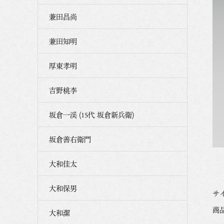
兼田昌尚
兼田知明
厚東孝明
吉野桃李
坂倉一渓 (15代 坂倉新兵衛)
坂倉善右衛門
大和佳太
大和保男
サイ
商品
大和潔