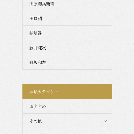
田原陶兵衛窯
田口潤
船崎透
藤井謙次
野坂和左
種類カテゴリー
おすすめ
その他