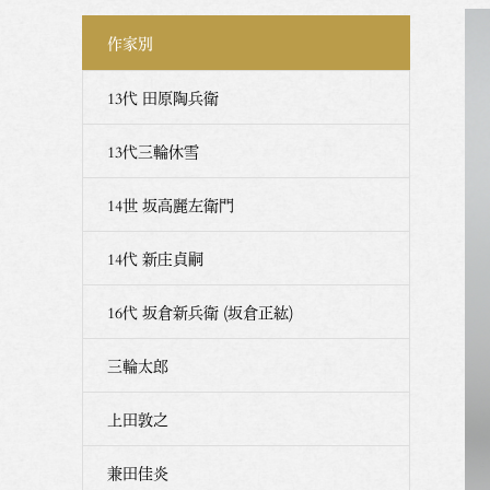
作家別
13代 田原陶兵衛
13代三輪休雪
14世 坂高麗左衛門
14代 新庄貞嗣
16代 坂倉新兵衛 (坂倉正紘)
三輪太郎
上田敦之
兼田佳炎