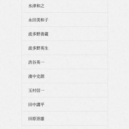
水津和之
永田美和子
波多野善蔵
波多野英生
渋谷英一
濱中史朗
玉村信一
田中講平
田原崇雄