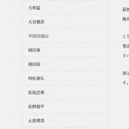
大和猛
萩
梅
大谷雅彦
宇田川渓山
こ
発
岡田泰
さ
岡田裕
表
時松泰礼
す
松尾邑華
松野創平
止原理美