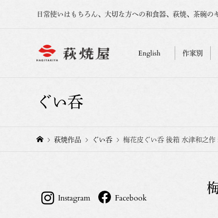
日常使いはもちろん、大切な方への和食器、萩焼、茶碗の
English
作家別
ぐい呑
萩焼作品
ぐい呑
梅花皮ぐい呑 後箱 水津和之作
Instagram
Facebook