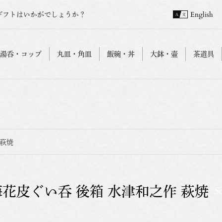
ギフトはいかがでしょうか？
English
湯呑・コップ
丸皿・角皿
飯碗・丼
大鉢・壷
茶道具
 萩焼
梅花皮ぐい呑 後箱 水津和之作 萩焼
S