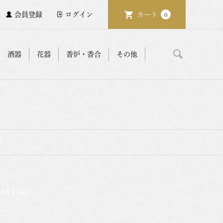
会員登録
ログイン
カート
0
酒器
花器
香炉・香合
その他
old Out