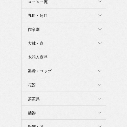
コーヒー碗
丸皿・角皿
作家別
大鉢・壺
木箱入商品
湯呑・コップ
花器
茶道具
酒器
飯碗・丼