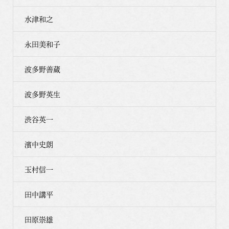
水津和之
永田美和子
波多野善蔵
波多野英生
渋谷英一
濱中史朗
玉村信一
田中講平
田原崇雄