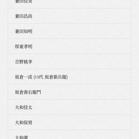
兼田佳炎
兼田昌尚
兼田知明
厚東孝明
吉野桃李
坂倉一渓 (15代 坂倉新兵衛)
坂倉善右衛門
大和佳太
大和保男
大和潔