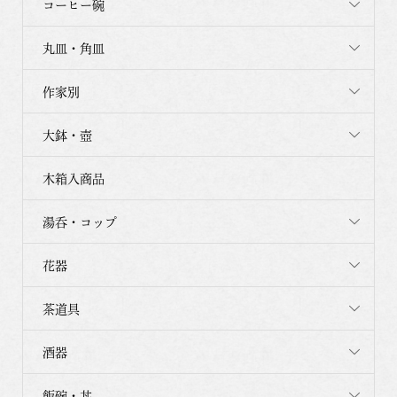
コーヒー碗
丸皿・角皿
作家別
大鉢・壺
木箱入商品
湯呑・コップ
花器
茶道具
酒器
飯碗・丼