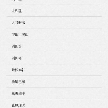
大和猛
大谷雅彦
宇田川渓山
岡田泰
岡田裕
時松泰礼
松尾邑華
松野創平
止原理美