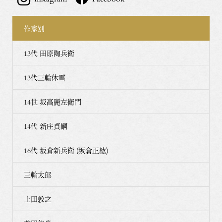
作家別
13代 田原陶兵衛
13代三輪休雪
14世 坂高麗左衛門
14代 新庄貞嗣
16代 坂倉新兵衛 (坂倉正紘)
三輪太郎
上田敦之