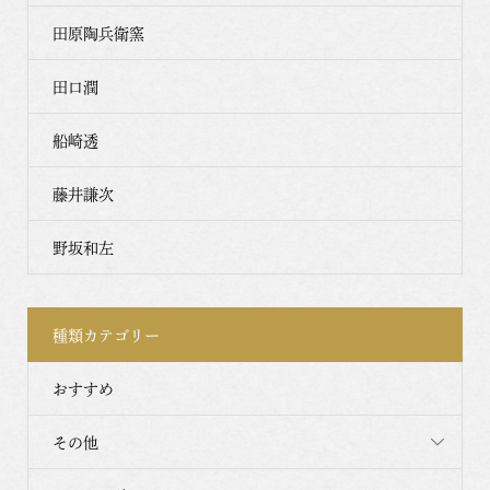
田原陶兵衛窯
田口潤
船崎透
藤井謙次
野坂和左
種類カテゴリー
おすすめ
その他