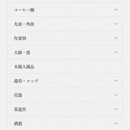
コーヒー碗
丸皿・角皿
作家別
大鉢・壺
木箱入商品
湯呑・コップ
花器
茶道具
酒器