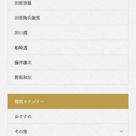
田原崇雄
田原陶兵衛窯
田口潤
船崎透
藤井謙次
野坂和左
種類カテゴリー
おすすめ
その他