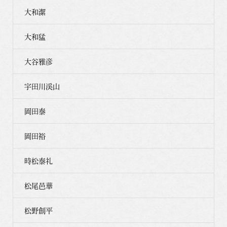
大和潔
大和猛
大谷雅彦
宇田川渓山
岡田泰
岡田裕
時松泰礼
松尾邑華
松野創平