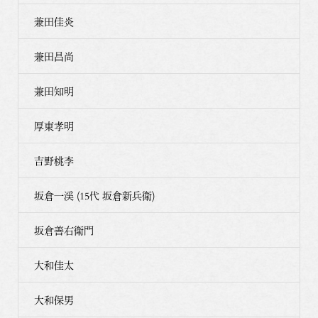
兼田佳炎
兼田昌尚
兼田知明
厚東孝明
吉野桃李
坂倉一渓 (15代 坂倉新兵衛)
坂倉善右衛門
大和佳太
大和保男