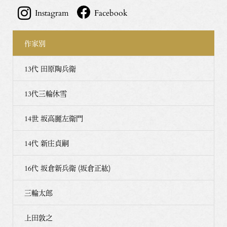
Instagram
Facebook
作家別
13代 田原陶兵衛
13代三輪休雪
14世 坂高麗左衛門
14代 新庄貞嗣
16代 坂倉新兵衛 (坂倉正紘)
三輪太郎
上田敦之