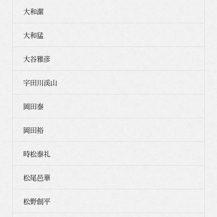
大和潔
大和猛
大谷雅彦
宇田川渓山
岡田泰
岡田裕
時松泰礼
松尾邑華
松野創平