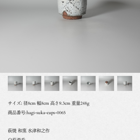
サイズ: 径8cm 幅8cm 高さ9.3cm 重量248g
商品番号:hagi-suka-cups-0065
萩焼 和窯 水津和之作
白萩湯呑