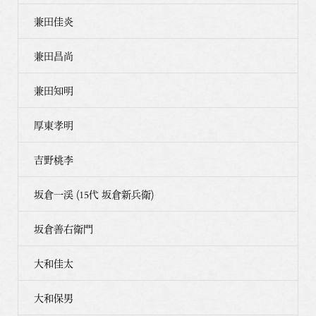
兼田佳炎
兼田昌尚
兼田知明
厚東孝明
吉野桃李
坂倉一渓 (15代 坂倉新兵衛)
坂倉善右衛門
大和佳太
大和保男