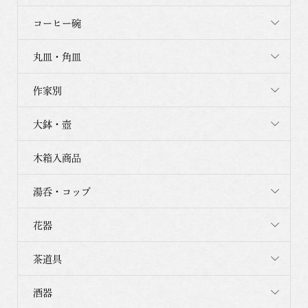
コーヒー碗
丸皿・角皿
作家別
大鉢・壺
木箱入商品
湯呑・コップ
花器
茶道具
酒器