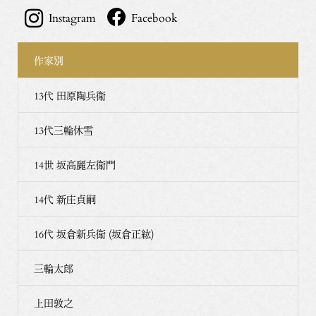
Instagram
Facebook
作家別
13代 田原陶兵衛
13代三輪休雪
14世 坂高麗左衛門
14代 新庄貞嗣
16代 坂倉新兵衛 (坂倉正紘)
三輪太郎
上田敦之