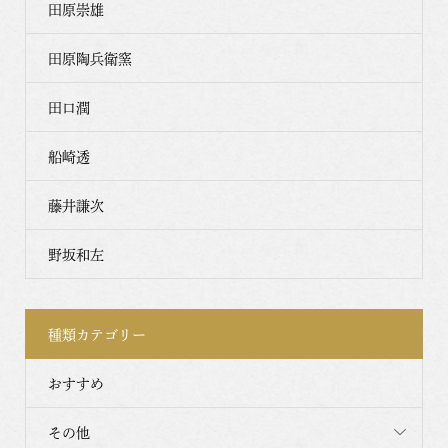
田原崇雄
田原陶兵衛窯
田口潤
船崎透
藤井謙次
野坂和左
種類カテゴリー
おすすめ
その他