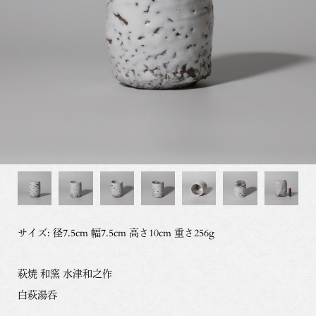
サイズ: 径7.5cm 幅7.5cm 高さ10cm 重さ256g
萩焼 和窯 水津和之作
白萩湯呑