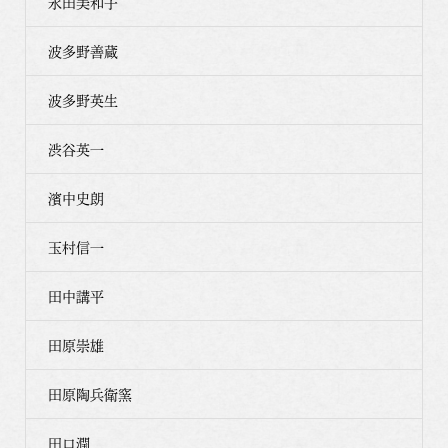
永田美和子
波多野善蔵
波多野英生
渋谷英一
濱中史朗
玉村信一
田中講平
田原崇雄
田原陶兵衛窯
田口潤