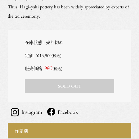
Thus, Hagi-yaki pottery has been widely appreciated by experts of
the tea ceremony.
在庫状態 : 売り切れ
定価
¥16,500
(税込)
¥0
販売価格
(税込)
SOLD OUT
Instagram
Facebook
作家別