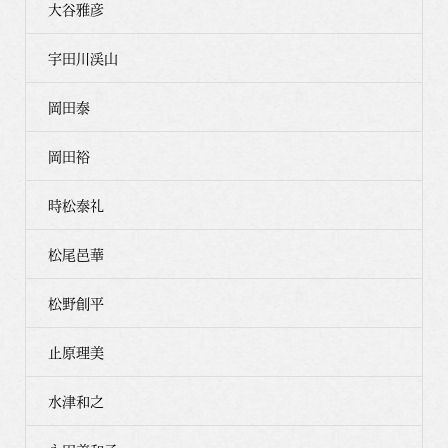
大谷雅彦
宇田川渓山
岡田泰
岡田裕
時松泰礼
松尾邑華
松野創平
止原理美
水津和之