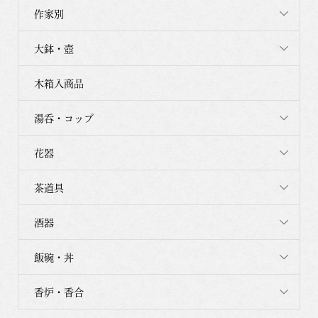
作家別
大鉢・壺
木箱入商品
湯呑・コップ
花器
茶道具
酒器
飯碗・丼
香炉・香合