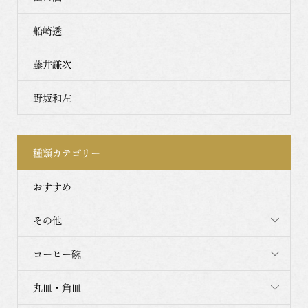
船崎透
藤井謙次
野坂和左
種類カテゴリー
おすすめ
その他
コーヒー碗
丸皿・角皿