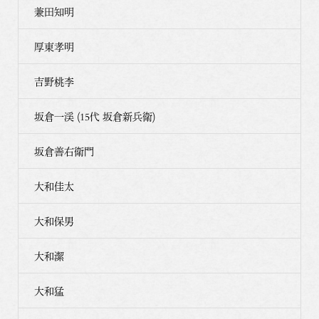
兼田知明
厚東孝明
吉野桃李
坂倉一渓 (15代 坂倉新兵衛)
坂倉善右衛門
大和佳太
大和保男
大和潔
大和猛