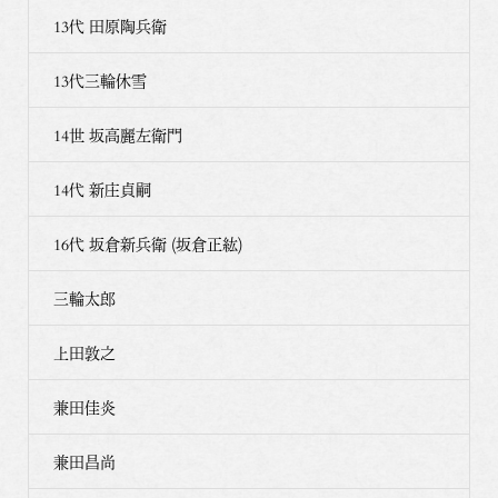
13代 田原陶兵衛
13代三輪休雪
14世 坂高麗左衛門
14代 新庄貞嗣
16代 坂倉新兵衛 (坂倉正紘)
三輪太郎
上田敦之
兼田佳炎
兼田昌尚