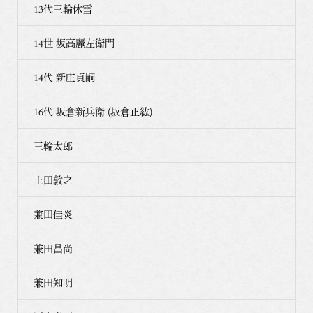
13代三輪休雪
14世 坂高麗左衛門
14代 新庄貞嗣
16代 坂倉新兵衛 (坂倉正紘)
三輪太郎
上田敦之
兼田佳炎
兼田昌尚
兼田知明