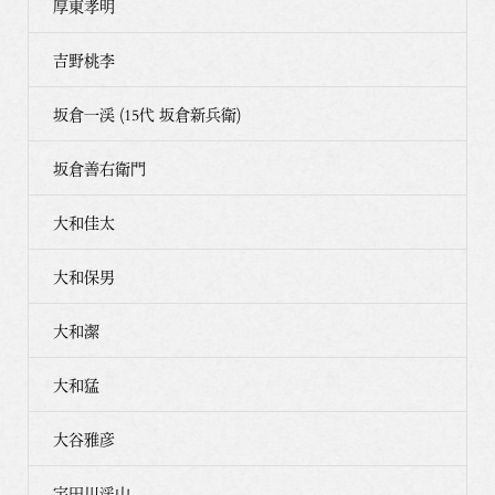
厚東孝明
吉野桃李
坂倉一渓 (15代 坂倉新兵衛)
坂倉善右衛門
大和佳太
大和保男
大和潔
大和猛
大谷雅彦
宇田川渓山