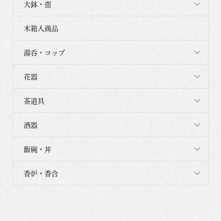
大鉢・壺
木箱入商品
湯呑・コップ
花器
茶道具
酒器
飯碗・丼
香炉・香合