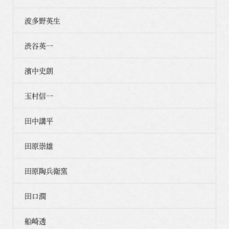
波多野英生
渋谷英一
濱中史朗
玉村信一
田中講平
田原崇雄
田原陶兵衛窯
田口潤
船崎透