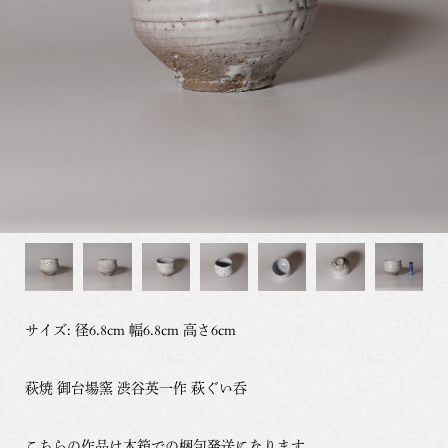
サイズ: 径6.8cm 幅6.8cm 高さ6cm
萩焼 御台場窯 渋谷英一作 萩ぐい呑
こちらの作品は木箱での梱包発送になります。