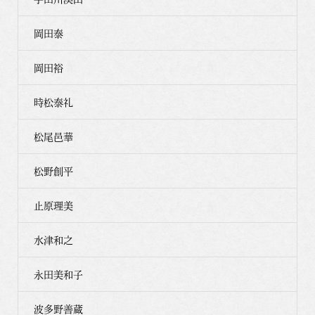
岡田泰
岡田裕
時松泰礼
松尾邑華
松野創平
止原理美
水津和之
永田美和子
波多野善蔵