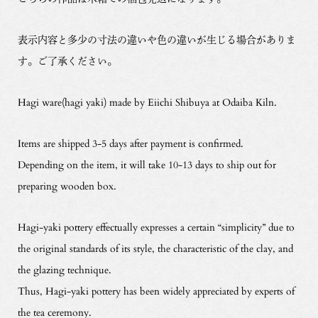
表示内容と多少の寸法の違いや色の違いが生じる場合がありま
す。ご了承ください。
Hagi ware(hagi yaki) made by Eiichi Shibuya at Odaiba Kiln.
Items are shipped 3-5 days after payment is confirmed.
Depending on the item, it will take 10-13 days to ship out for
preparing wooden box.
Hagi-yaki pottery effectually expresses a certain “simplicity” due to
the original standards of its style, the characteristic of the clay, and
the glazing technique.
Thus, Hagi-yaki pottery has been widely appreciated by experts of
the tea ceremony.