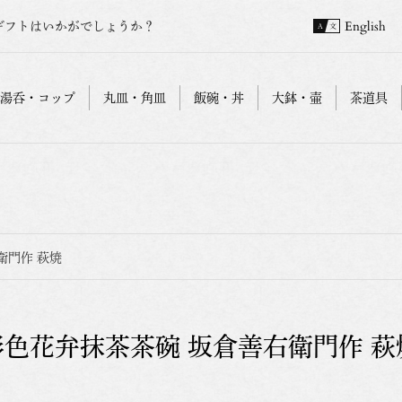
ギフトはいかがでしょうか？
English
湯呑・コップ
丸皿・角皿
飯碗・丼
大鉢・壷
茶道具
衛門作 萩焼
彩色花弁抹茶茶碗 坂倉善右衛門作 萩