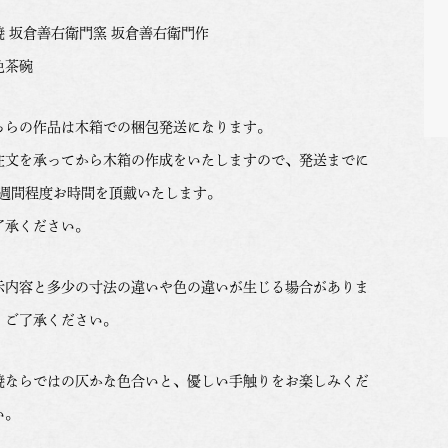
焼 坂倉善右衛門窯 坂倉善右衛門作
色茶碗
ちらの作品は木箱での梱包発送になります。
注文を承ってから木箱の作成をいたしますので、発送までに
-2週間程度お時間を頂戴いたします。
了承ください。
示内容と多少の寸法の違いや色の違いが生じる場合がありま
。ご了承ください。
焼ならではの仄かな色合いと、優しい手触りをお楽しみくだ
い。