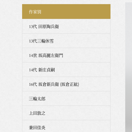
作家別
13代 田原陶兵衛
13代三輪休雪
14世 坂高麗左衛門
14代 新庄貞嗣
16代 坂倉新兵衛 (坂倉正紘)
三輪太郎
上田敦之
兼田佳炎