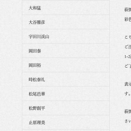
大和猛
萩
彩
大谷雅彦
宇田川渓山
こ
ご
岡田泰
1
岡田裕
ご
時松泰礼
表
す
松尾邑華
松野創平
萩
さ
止原理美