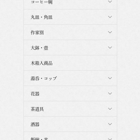
コーヒー碗
丸皿・角皿
作家別
大鉢・壺
木箱入商品
湯呑・コップ
花器
茶道具
酒器
飯碗・丼