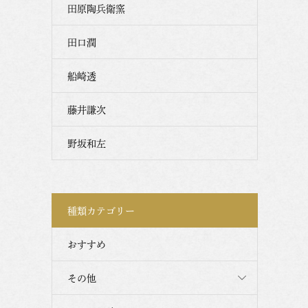
田原陶兵衛窯
田口潤
船崎透
藤井謙次
野坂和左
種類カテゴリー
おすすめ
その他