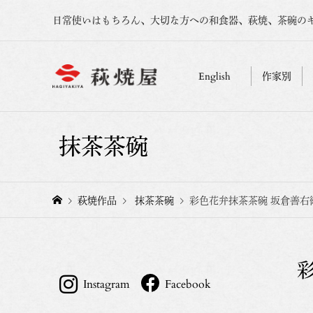
日常使いはもちろん、大切な方への和食器、萩焼、茶碗の
English
作家別
抹茶茶碗
萩焼作品
抹茶茶碗
彩色花弁抹茶茶碗 坂倉善右
Instagram
Facebook