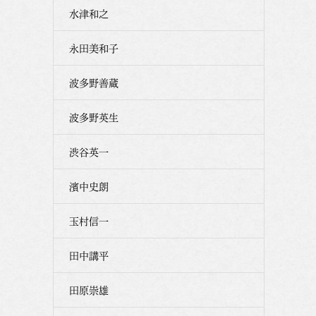
水津和之
永田美和子
波多野善蔵
波多野英生
渋谷英一
濱中史朗
玉村信一
田中講平
田原崇雄