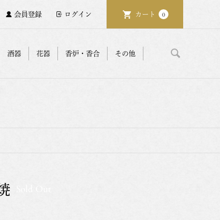
会員登録
ログイン
カート
0
酒器
花器
香炉・香合
その他
焼
Sold Out