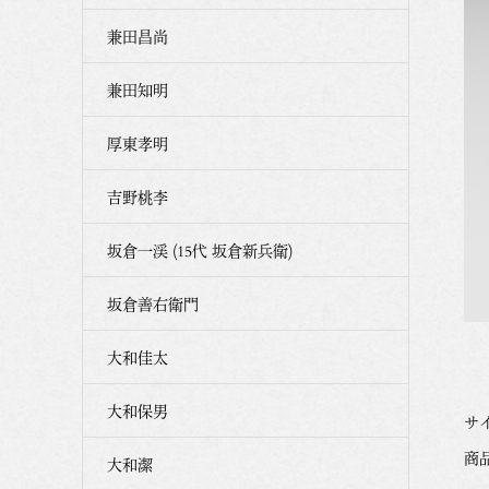
兼田昌尚
兼田知明
厚東孝明
吉野桃李
坂倉一渓 (15代 坂倉新兵衛)
坂倉善右衛門
大和佳太
大和保男
サイ
商品番
大和潔