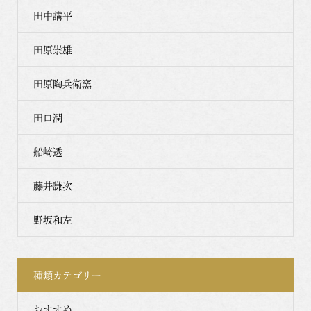
田中講平
田原崇雄
田原陶兵衛窯
田口潤
船崎透
藤井謙次
野坂和左
種類カテゴリー
おすすめ