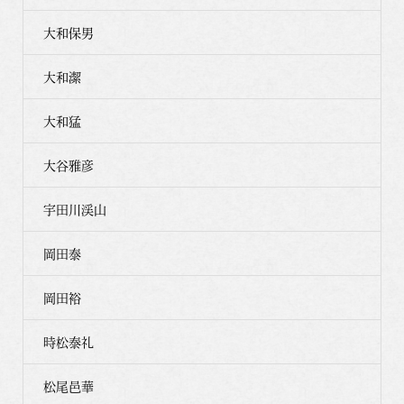
大和保男
大和潔
大和猛
大谷雅彦
宇田川渓山
岡田泰
岡田裕
時松泰礼
松尾邑華