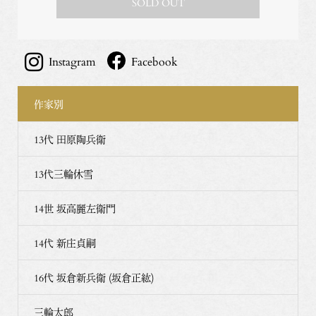
SOLD OUT
Instagram
Facebook
作家別
13代 田原陶兵衛
13代三輪休雪
14世 坂高麗左衛門
14代 新庄貞嗣
16代 坂倉新兵衛 (坂倉正紘)
三輪太郎