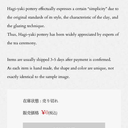
Hagi-yaki pottery effectually expresses a certain “simplicity” due to
the original standards of its style, the characteristic of the clay, and
the glazing technique.
Thus, Hagi-yaki pottery has been widely appreciated by experts of
the tea ceremony.
Items are usually shipped 3-5 days after payment is confirmed.
As each item is hand made, the shape and color are unique, not
exactly identical to the sample image.
在庫状態 : 売り切れ
¥0
販売価格
(税込)