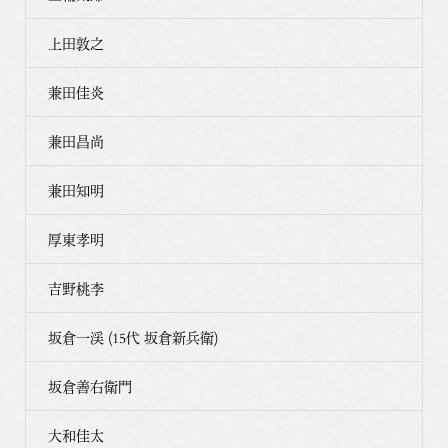
上田敦之
兼田佳炎
兼田昌尚
兼田知明
厚東孝明
吉野桃李
坂倉一渓 (15代 坂倉新兵衛)
坂倉善右衛門
大和佳太