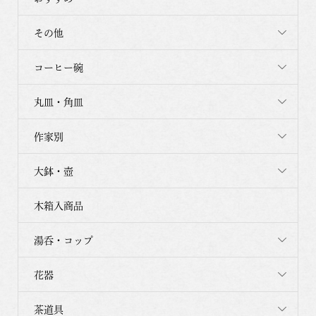
その他
コーヒー碗
丸皿・角皿
作家別
大鉢・壺
木箱入商品
湯呑・コップ
花器
茶道具