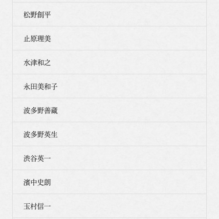
松野創平
止原理美
水津和之
永田美和子
波多野善蔵
波多野英生
渋谷英一
濱中史朗
玉村信一