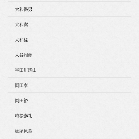
大和保男
大和潔
大和猛
大谷雅彦
宇田川渓山
岡田泰
岡田裕
時松泰礼
松尾邑華