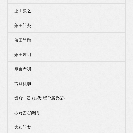
上田敦之
兼田佳炎
兼田昌尚
兼田知明
厚東孝明
吉野桃李
坂倉一渓 (15代 坂倉新兵衛)
坂倉善右衛門
大和佳太