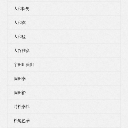
大和保男
大和潔
大和猛
大谷雅彦
宇田川渓山
岡田泰
岡田裕
時松泰礼
松尾邑華