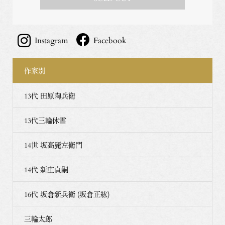
Instagram
Facebook
作家別
13代 田原陶兵衛
13代三輪休雪
14世 坂高麗左衛門
14代 新庄貞嗣
16代 坂倉新兵衛 (坂倉正紘)
三輪太郎