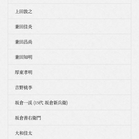
上田敦之
兼田佳炎
兼田昌尚
兼田知明
厚東孝明
吉野桃李
坂倉一渓 (15代 坂倉新兵衛)
坂倉善右衛門
大和佳太