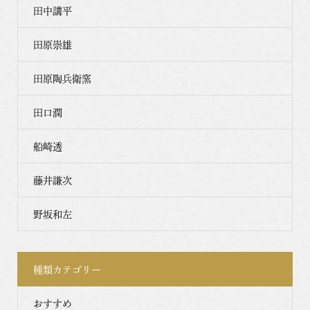
田中講平
田原崇雄
田原陶兵衛窯
田口潤
船崎透
藤井謙次
野坂和左
種類カテゴリー
おすすめ