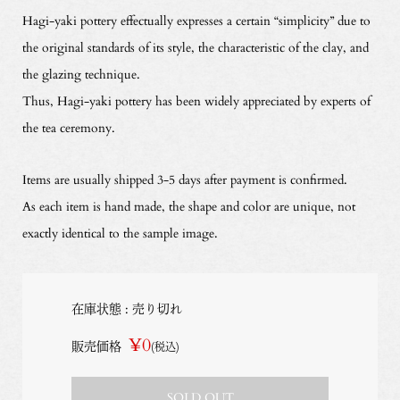
Hagi-yaki pottery effectually expresses a certain “simplicity” due to
the original standards of its style, the characteristic of the clay, and
the glazing technique.
Thus, Hagi-yaki pottery has been widely appreciated by experts of
the tea ceremony.
Items are usually shipped 3-5 days after payment is confirmed.
As each item is hand made, the shape and color are unique, not
exactly identical to the sample image.
在庫状態 : 売り切れ
¥0
販売価格
(税込)
SOLD OUT