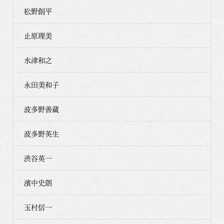
松野創平
止原理美
水津和之
永田美和子
波多野善蔵
波多野英生
渋谷英一
濱中史朗
玉村信一