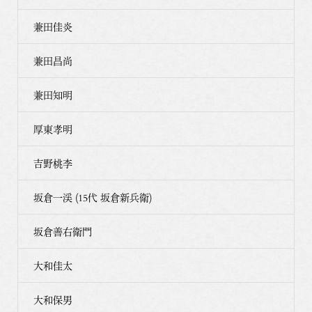
兼田佳炎
兼田昌尚
兼田知明
厚東孝明
吉野桃李
坂倉一渓 (15代 坂倉新兵衛)
坂倉善右衛門
大和佳太
大和保男