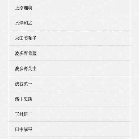
止原理美
水津和之
永田美和子
波多野善蔵
波多野英生
渋谷英一
濱中史朗
玉村信一
田中講平