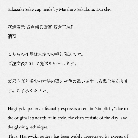
Sakazuki Sake cup made by Masahiro Sakakura. Dai clay.
萩焼窯元 坂倉新兵衛窯 坂倉正紘作
酒盃
こちらの作品は木箱での梱包発送です。
ご注文後2-3日で発送をいたします。
表示内容と多少の寸法の違いや色の違いが生じる場合がありま
す。ご了承ください。
Hagi-yaki pottery effectually expresses a certain “simplicity” due to
the original standards of its style, the characteristic of the clay, and
the glazing technique.
Thus, Hagi-yaki pottery has been widely appreciated by experts of