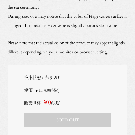
the tea ceremony.
During use, you may notice that the color of Hagi ware’s surface is
changed. It is because Hagi ware is slightly porous stoneware
Please note that the actual color of the product may appear slightly
different depending on your monitor or browser setting.
在庫状態 : 売り切れ
定価
¥15,400
(税込)
¥0
販売価格
(税込)
SOLD OUT