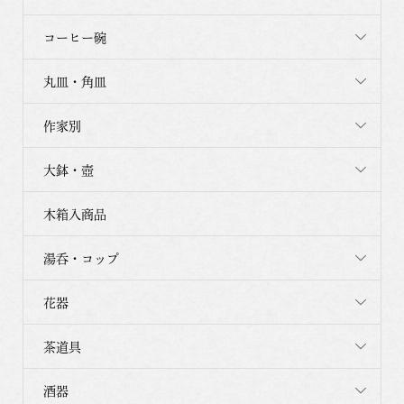
コーヒー碗
丸皿・角皿
作家別
大鉢・壺
木箱入商品
湯呑・コップ
花器
茶道具
酒器