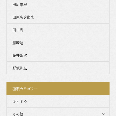
田原崇雄
田原陶兵衛窯
田口潤
船崎透
藤井謙次
野坂和左
種類カテゴリー
おすすめ
その他