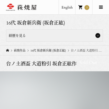
English
0
16代 坂倉新兵衛 (坂倉正紘)
経歴を見る
坂倉新兵衛窯、坂倉正紘。
萩焼作品
16代 坂倉新兵衛 (坂倉正紘)
台ノ土酒盃 大道粉引 坂倉正紘作
2024年 16代坂倉新兵衛襲名
Sold Out
台ノ土酒盃 大道粉引 坂倉正紘作