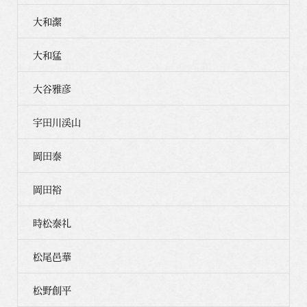
大和潔
大和猛
大谷雅彦
宇田川渓山
岡田泰
岡田裕
時松泰礼
松尾邑華
松野創平