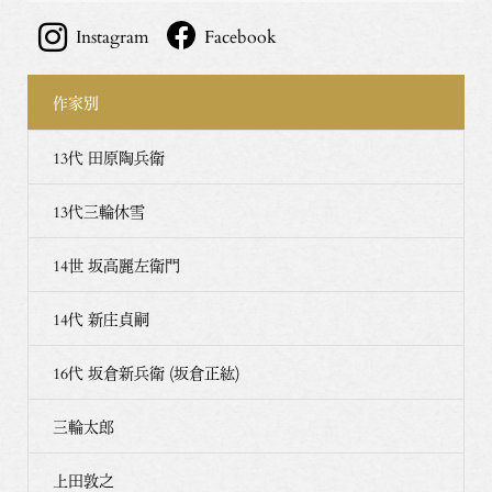
Instagram
Facebook
作家別
13代 田原陶兵衛
13代三輪休雪
14世 坂高麗左衛門
14代 新庄貞嗣
16代 坂倉新兵衛 (坂倉正紘)
三輪太郎
上田敦之