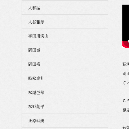
大和猛
大谷雅彦
宇田川渓山
岡田泰
萩
岡田裕
岡
時松泰礼
ぐ
松尾邑華
こ
松野創平
発
止原理美
萩