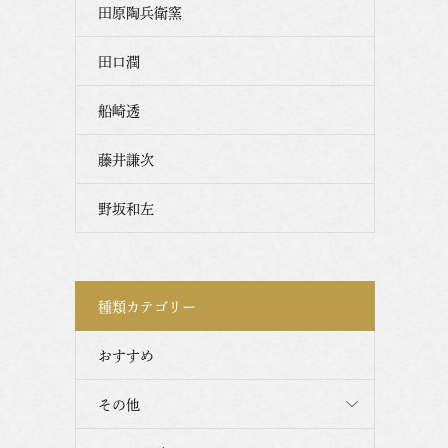
田原陶兵衛窯
田口潤
船崎透
藤井謙次
野坂和左
種類カテゴリー
おすすめ
その他