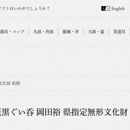
ギフトはいかがでしょうか？
English
湯呑・コップ
丸皿・角皿
飯碗・丼
大鉢・壷
茶道具
文化財 萩焼
萩黒ぐい呑 岡田裕 県指定無形文化財