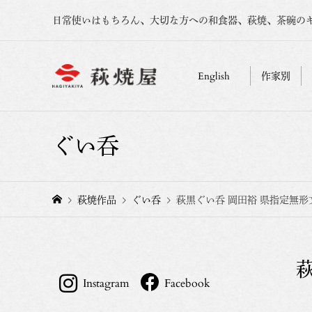
日常使いはもちろん、大切な方への和食器、萩焼、茶碗の
English
作家別
ぐい呑
萩焼作品
ぐい呑
萩黒ぐい呑 岡田裕 県指定無形
Instagram
Facebook