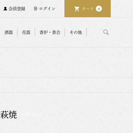
会員登録
ログイン
カート
0
酒器
花器
香炉・香合
その他
 萩焼
Sold Out