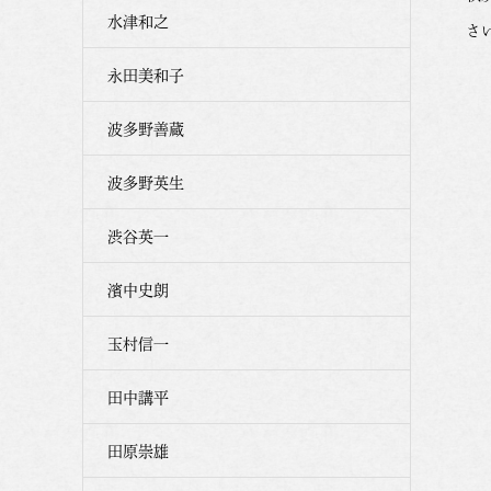
水津和之
さ
永田美和子
波多野善蔵
波多野英生
渋谷英一
濱中史朗
玉村信一
田中講平
田原崇雄