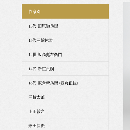
作家別
13代 田原陶兵衛
13代三輪休雪
14世 坂高麗左衛門
14代 新庄貞嗣
16代 坂倉新兵衛 (坂倉正紘)
三輪太郎
上田敦之
兼田佳炎