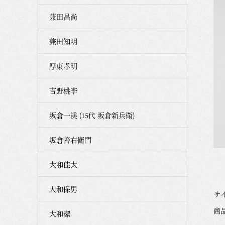
兼田昌尚
兼田知明
厚東孝明
吉野桃李
坂倉一渓 (15代 坂倉新兵衛)
坂倉善右衛門
大和佳太
大和保男
サイ
商品
大和潔