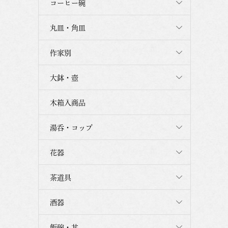
コーヒー碗
丸皿・角皿
作家別
大鉢・壺
木箱入商品
湯呑・コップ
花器
茶道具
酒器
飯碗・丼