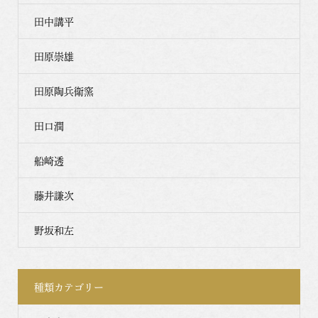
田中講平
田原崇雄
田原陶兵衛窯
田口潤
船崎透
藤井謙次
野坂和左
種類カテゴリー