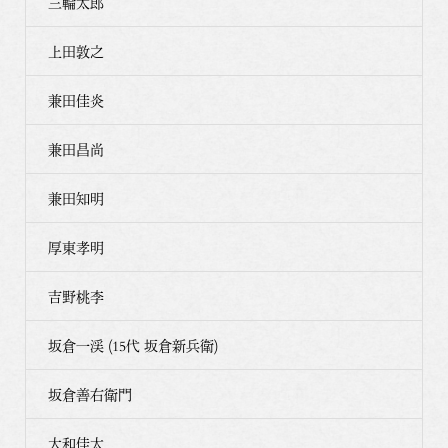
三輪太郎
上田敦之
兼田佳炎
兼田昌尚
兼田知明
厚東孝明
吉野桃李
坂倉一渓 (15代 坂倉新兵衛)
坂倉善右衛門
大和佳太