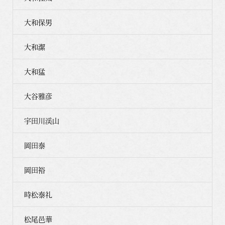
大和保男
大和潔
大和猛
大谷雅彦
宇田川渓山
岡田泰
岡田裕
時松泰礼
松尾邑華