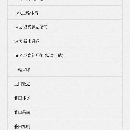
13代三輪休雪
14世 坂高麗左衛門
14代 新庄貞嗣
16代 坂倉新兵衛 (坂倉正紘)
三輪太郎
上田敦之
兼田佳炎
兼田昌尚
兼田知明