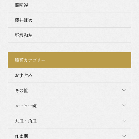
船崎透
藤井謙次
野坂和左
種類カテゴリー
おすすめ
その他
コーヒー碗
丸皿・角皿
作家別