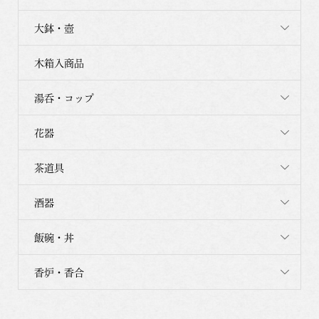
大鉢・壺
木箱入商品
湯呑・コップ
花器
茶道具
酒器
飯碗・丼
香炉・香合