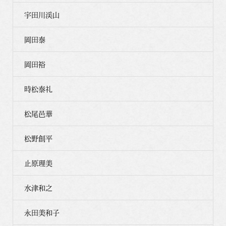
宇田川渓山
岡田泰
岡田裕
時松泰礼
松尾邑華
松野創平
止原理美
水津和之
永田美和子