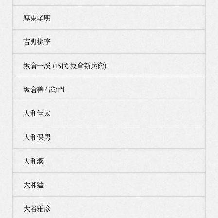
厚東孝明
吉野桃李
坂倉一渓 (15代 坂倉新兵衛)
坂倉善右衛門
大和佳太
大和保男
大和潔
大和猛
大谷雅彦