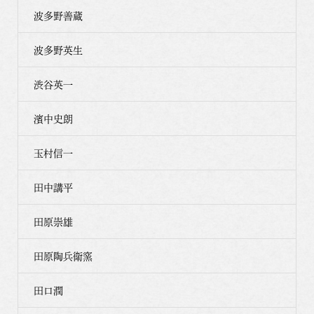
波多野善蔵
波多野英生
渋谷英一
濱中史朗
玉村信一
田中講平
田原崇雄
田原陶兵衛窯
田口潤