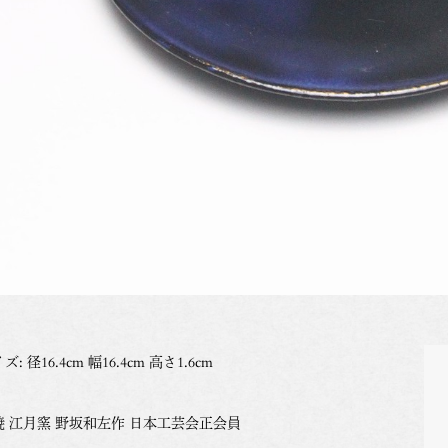
ズ: 径16.4cm 幅16.4cm 高さ1.6cm
焼 江月窯 野坂和左作 日本工芸会正会員