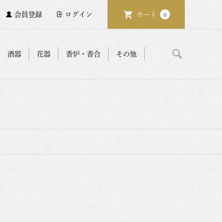
会員登録
ログイン
カート
0
酒器
花器
香炉・香合
その他