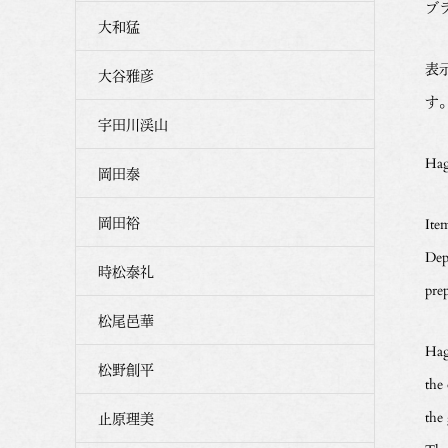
ブ
大和猛
表
大谷雅彦
す
宇田川渓山
Hag
岡田泰
岡田裕
Ite
Dep
時松泰礼
pre
松尾邑華
Hagi
松野創平
the 
the
止原理美