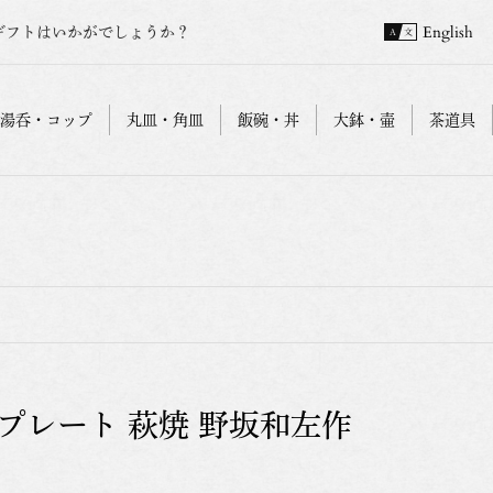
ギフトはいかがでしょうか？
English
湯呑・コップ
丸皿・角皿
飯碗・丼
大鉢・壷
茶道具
Bプレート 萩焼 野坂和左作