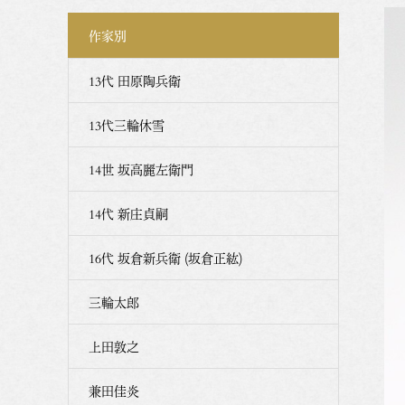
作家別
13代 田原陶兵衛
13代三輪休雪
14世 坂高麗左衛門
14代 新庄貞嗣
16代 坂倉新兵衛 (坂倉正紘)
三輪太郎
上田敦之
兼田佳炎