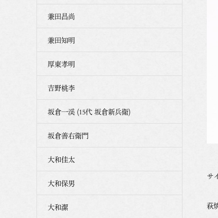
兼田昌尚
兼田知明
厚東孝明
吉野桃李
坂倉一渓 (15代 坂倉新兵衛)
坂倉善右衛門
大和佳太
サイ
大和保男
萩
大和潔