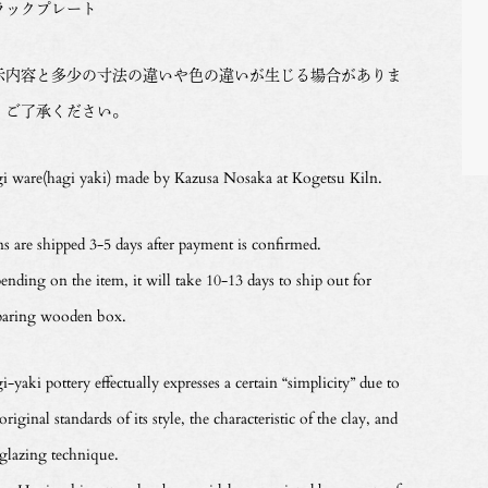
ラックプレート
示内容と多少の寸法の違いや色の違いが生じる場合がありま
。ご了承ください。
i ware(hagi yaki) made by Kazusa Nosaka at Kogetsu Kiln.
ms are shipped 3-5 days after payment is confirmed.
ending on the item, it will take 10-13 days to ship out for
paring wooden box.
-yaki pottery effectually expresses a certain “simplicity” due to
original standards of its style, the characteristic of the clay, and
 glazing technique.