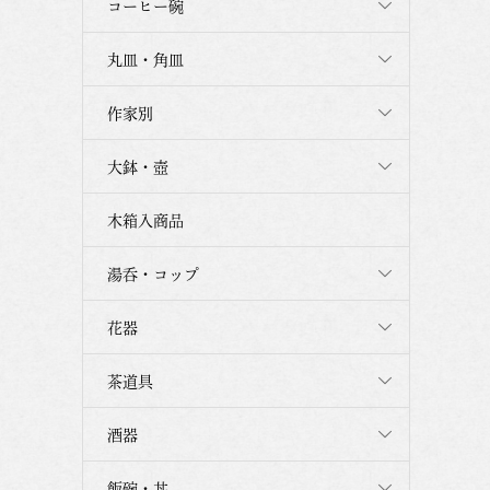
コーヒー碗
丸皿・角皿
作家別
大鉢・壺
木箱入商品
湯呑・コップ
花器
茶道具
酒器
飯碗・丼