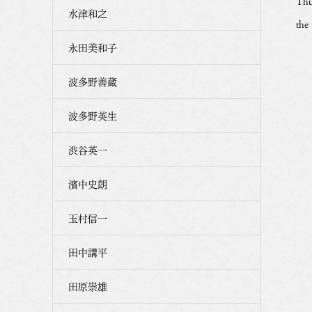
Thu
水津和之
the
永田美和子
波多野善蔵
波多野英生
渋谷英一
濱中史朗
玉村信一
田中講平
田原崇雄