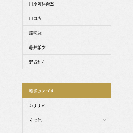
田原陶兵衛窯
田口潤
船崎透
藤井謙次
野坂和左
種類カテゴリー
おすすめ
その他