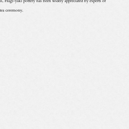
s, Hagi-yaki pottery has been widely appreciated by experts of
 tea ceremony.