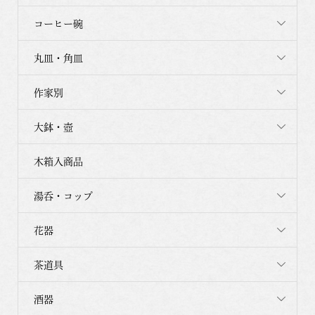
コーヒー碗
丸皿・角皿
作家別
大鉢・壺
木箱入商品
湯呑・コップ
花器
茶道具
酒器