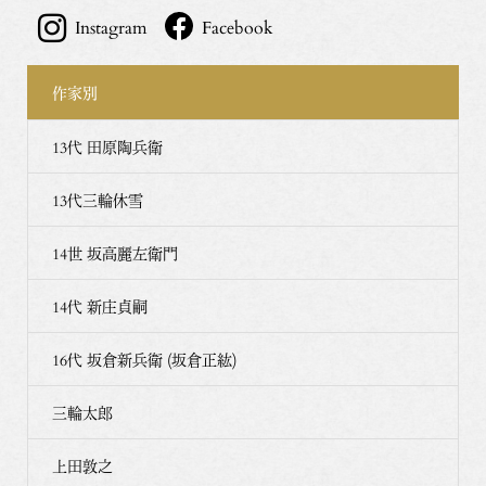
Instagram
Facebook
作家別
13代 田原陶兵衛
13代三輪休雪
14世 坂高麗左衛門
14代 新庄貞嗣
16代 坂倉新兵衛 (坂倉正紘)
三輪太郎
上田敦之