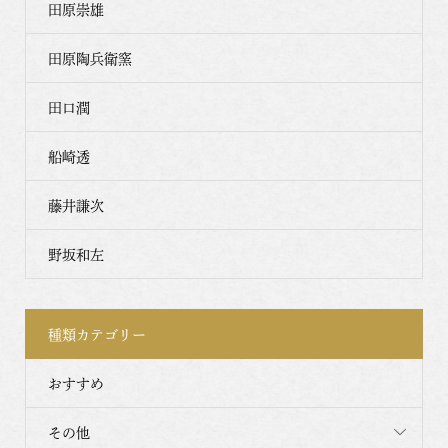
田原崇雄
田原陶兵衛窯
田口潤
船崎透
藤井謙次
野坂和左
種類カテゴリー
おすすめ
その他