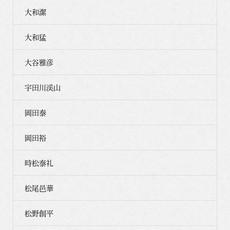
大和潔
大和猛
大谷雅彦
宇田川渓山
岡田泰
岡田裕
時松泰礼
松尾邑華
松野創平