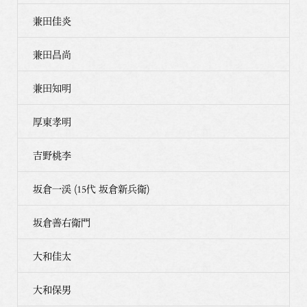
兼田佳炎
兼田昌尚
兼田知明
厚東孝明
吉野桃李
坂倉一渓 (15代 坂倉新兵衛)
坂倉善右衛門
大和佳太
大和保男