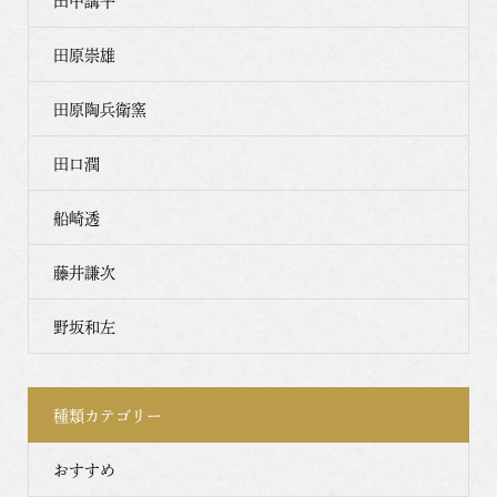
田中講平
田原崇雄
田原陶兵衛窯
田口潤
船崎透
藤井謙次
野坂和左
種類カテゴリー
おすすめ