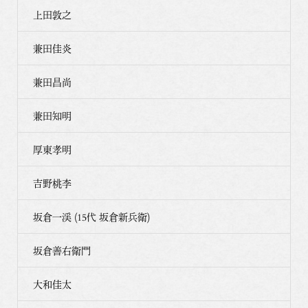
上田敦之
兼田佳炎
兼田昌尚
兼田知明
厚東孝明
吉野桃李
坂倉一渓 (15代 坂倉新兵衛)
坂倉善右衛門
大和佳太