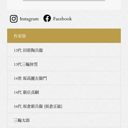
Instagram
Facebook
作家別
13代 田原陶兵衛
13代三輪休雪
14世 坂高麗左衛門
14代 新庄貞嗣
16代 坂倉新兵衛 (坂倉正紘)
三輪太郎