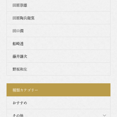
田原崇雄
田原陶兵衛窯
田口潤
船崎透
藤井謙次
野坂和左
種類カテゴリー
おすすめ
その他