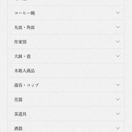
コーヒー碗
丸皿・角皿
作家別
大鉢・壺
木箱入商品
湯呑・コップ
花器
茶道具
酒器