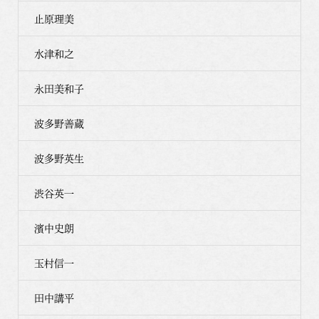
止原理美
水津和之
永田美和子
波多野善蔵
波多野英生
渋谷英一
濱中史朗
玉村信一
田中講平