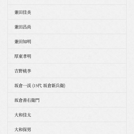
兼田佳炎
兼田昌尚
兼田知明
厚東孝明
吉野桃李
坂倉一渓 (15代 坂倉新兵衛)
坂倉善右衛門
大和佳太
大和保男