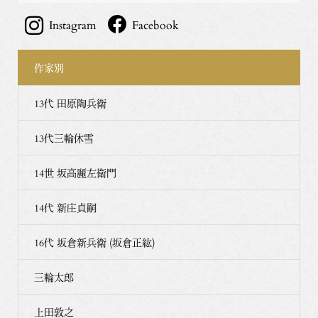
Instagram
Facebook
作家別
13代 田原陶兵衛
13代三輪休雪
14世 坂高麗左衛門
14代 新庄貞嗣
16代 坂倉新兵衛 (坂倉正紘)
三輪太郎
上田敦之