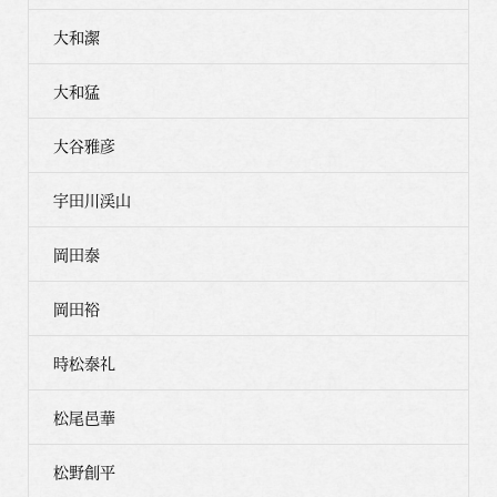
大和潔
大和猛
大谷雅彦
宇田川渓山
岡田泰
岡田裕
時松泰礼
松尾邑華
松野創平