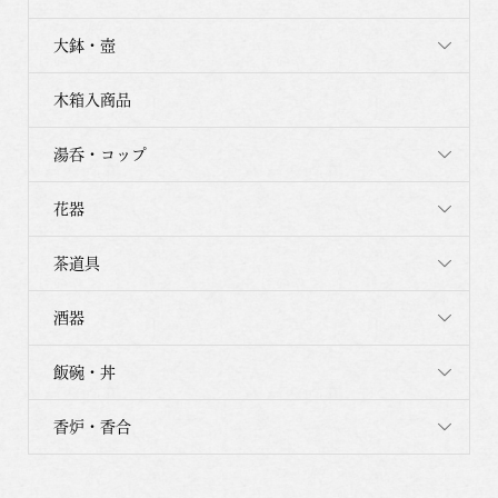
大鉢・壺
木箱入商品
湯呑・コップ
花器
茶道具
酒器
飯碗・丼
香炉・香合