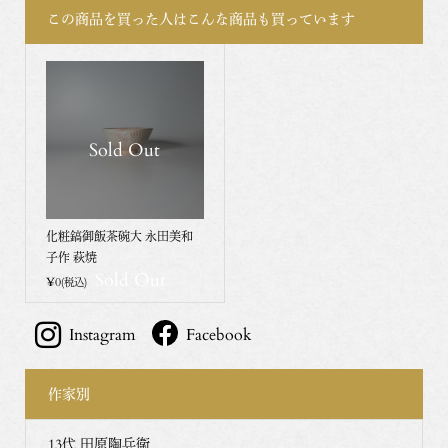
この商品を買った人はこんな商品も買っています
Sold Out
化粧鎬御飯茶碗大 永田美和
子作 萩焼
Sold Out
¥0
(税込)
Instagram
Facebook
作家別
13代 田原陶兵衛