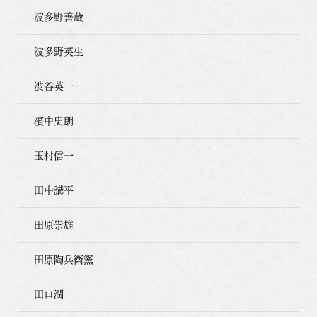
波多野善蔵
波多野英生
渋谷英一
濱中史朗
玉村信一
田中講平
田原崇雄
田原陶兵衛窯
田口潤