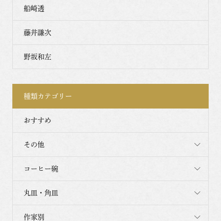
船崎透
藤井謙次
野坂和左
種類カテゴリー
おすすめ
その他
コーヒー碗
丸皿・角皿
作家別