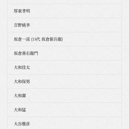
厚東孝明
吉野桃李
坂倉一渓 (15代 坂倉新兵衛)
坂倉善右衛門
大和佳太
大和保男
大和潔
大和猛
大谷雅彦