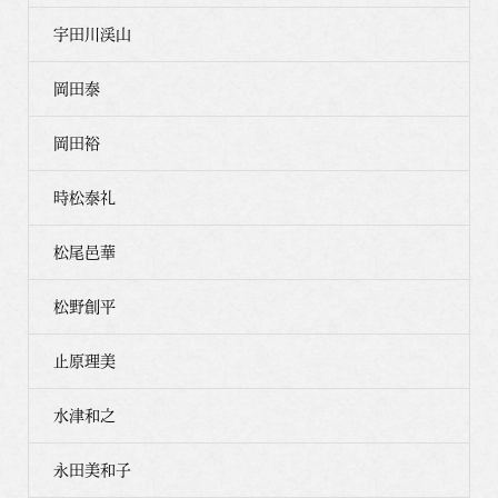
宇田川渓山
岡田泰
岡田裕
時松泰礼
松尾邑華
松野創平
止原理美
水津和之
永田美和子