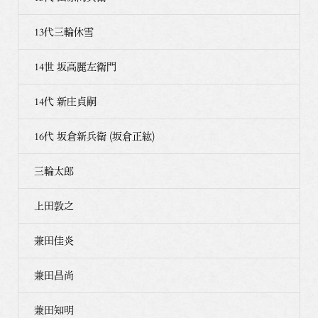
13代三輪休雪
14世 坂高麗左衛門
14代 新庄貞嗣
16代 坂倉新兵衛 (坂倉正紘)
三輪太郎
上田敦之
兼田佳炎
兼田昌尚
兼田知明