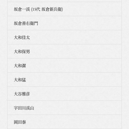
坂倉一渓 (15代 坂倉新兵衛)
坂倉善右衛門
大和佳太
大和保男
大和潔
大和猛
大谷雅彦
宇田川渓山
岡田泰