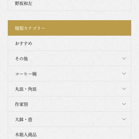
野坂和左
種類カテゴリー
おすすめ
その他
コーヒー碗
丸皿・角皿
作家別
大鉢・壺
木箱入商品