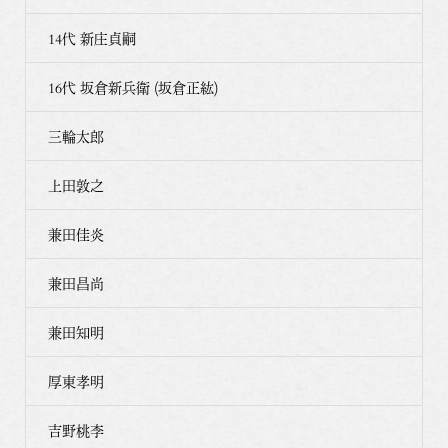
14代 新庄貞嗣
16代 坂倉新兵衛 (坂倉正紘)
三輪太郎
上田敦之
兼田佳炎
兼田昌尚
兼田知明
厚東孝明
吉野桃李