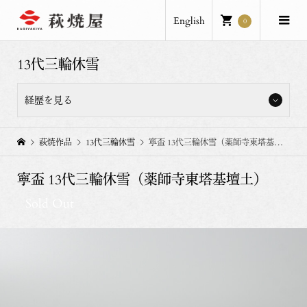
English
0
13代三輪休雪
経歴を見る
陶歴
萩焼作品
13代三輪休雪
寧盃 13代三輪休雪（薬師寺東塔基壇土）
1951年 山口県萩市に生まれる
1975年 米国遊学 SFAI
寧盃 13代三輪休雪（薬師寺東塔基壇土）
1984年 現代の陶芸II 「いま、大きなやきものに何が見えるか」展
（山口県立美術館/山口）
Sold Out
1987年 個展 「恒久破壊」 （ギャラリー上田/東京）
1988年 個展 「三輪和彦」 （西武渋谷店/東京）
1989年 「アート・エキサイティング'89」展 （埼玉県立近代美術館/
埼玉、クイーンズランド美術館/オーストラリア）
1990年 「土の発見･現代陶芸と原始土器」展 （滋賀県立陶芸の森陶
芸館/信楽）
1991年 個展 「白い夢」 （日本橋三越本店/東京）