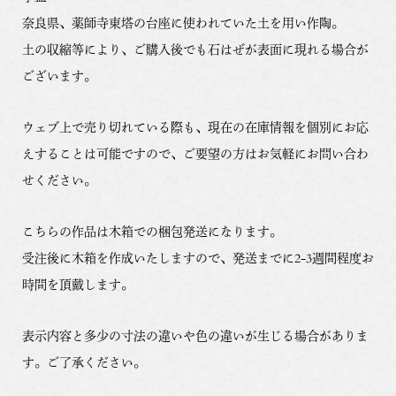
2017年 「現代の茶陶｣展 （茨城県陶芸美術館/茨城）
奈良県、薬師寺東塔の台座に使われていた土を用い作陶。
個展 三輪和彦 「エル・キャピタン」 （しぶや黒田陶苑/東京）
土の収縮等により、ご購入後でも石はぜが表面に現れる場合が
2018年 個展 三輪和彦「咲き初むる白」 （日本橋三越本店/東京）
IAC「New Orientalia」展 （新北市立鶯歌陶瓷博物館/台湾）
ございます。
「ジャポニズムの１５０年」展 （パリ装飾美術館/フランス）
2019年 個展 三輪和彦「登登の白」 （福岡三越/福岡）
ウェブ上で売り切れている際も、現在の在庫情報を個別にお応
個展 三輪和彦「観自在」 （かづらせい寺町店/京都）
「反照の光ー漂白する茶室」展 （山口県立萩美術館・浦上記念館/
えすることは可能ですので、ご要望の方はお気軽にお問い合わ
萩）
せください。
個展「十三代三輪休雪 襲名 雪嶺」 （髙島屋/東京日本橋、京都、大
阪、名古屋）
2020年 「表現を切り拓いて ー 十三代 三輪休雪（三輪和彦）の陶造
こちらの作品は木箱での梱包発送になります。
形」展 （山口県立萩美術館・浦上記念館/萩）
受注後に木箱を作成いたしますので、発送までに2-3週間程度お
個展「十三代 三輪休雪」 （そごう/広島、横浜）
NHK日曜美術館 「萩焼 三輪休雪の世界」放映
時間を頂戴します。
「工藝２０２０-自然と美のかたち-」展 （東京国立博物館 表慶館/
東京）
表示内容と多少の寸法の違いや色の違いが生じる場合がありま
他
す。ご了承ください。