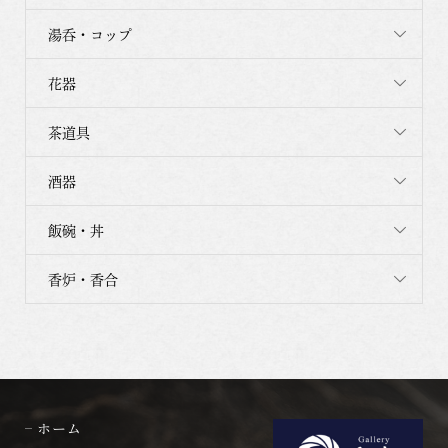
湯呑・コップ
花器
茶道具
酒器
飯碗・丼
香炉・香合
ホーム