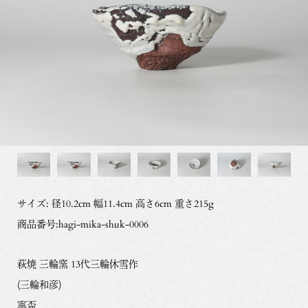
1992年 「日本の陶芸『今』百選」展 （三越エトワール/パリ、日本
橋三越本店/東京）
1996年 「三輪窯 伝統と革新の歩み」展 （松坂屋美術館/名古屋）
1997年 個展 「DEAD ENDのデッドエンド」 （彩陶庵ロフト/萩）
1998年 Lazer 1998 Kazuhiko MIWA Project （秋吉台国際芸術村/山
口）
1999年 陶芸の現在 「土の形態学」展 （髙島屋/東京日本橋、京都）
2000年 個展 「三輪和彦の茶室･黎-REI-」 （山口県立萩美術館･浦上
記念館/萩）
2002年 「現代陶芸の100年」展 （岐阜県現代陶芸美術館/多治見）
2005年 第3回京畿道 世界陶磁ビエンナーレ 世界現代陶磁展 「横断す
る陶磁芸術の境界」招待 （韓国）
2006年 「日本陶芸100年の精華」展 （茨城県陶芸美術館/笠間）
兵庫陶芸美術館開館記念特別展III 「陶芸の現在、そして未来へ
サイズ: 径10.2cm 幅11.4cm 高さ6cm 重さ215g
Ceramic NOW+」 （兵庫陶芸美術館/丹波篠山）
第1回「パラミタ陶芸大賞」展 （paramita museum/三重）
商品番号:hagi-mika-shuk-0006
2007年 日本陶磁協会賞受賞
2009年 「第20回日本陶芸展」 招待 （大丸/東京、大阪）
2012年 国際陶芸アカデミー会員 山口県選奨 受賞
萩焼 三輪窯 13代三輪休雪作
2016年 「革新の工芸 “伝統と前衛”、そして現代」展 （東京国立近代
(三輪和彦)
美術館工芸館/東京）
寧盃
「近代工芸と茶の湯II」展 （東京国立近代美術館工芸館/東京）