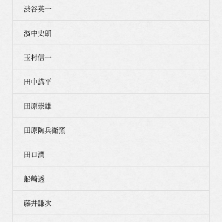
渋谷英一
濱中史朗
玉村信一
田中講平
田原崇雄
田原陶兵衛窯
田口潤
船崎透
藤井謙次