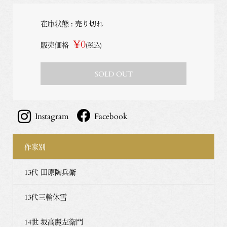
在庫状態 : 売り切れ
¥0
販売価格
(税込)
SOLD OUT
Instagram
Facebook
作家別
13代 田原陶兵衛
13代三輪休雪
14世 坂高麗左衛門