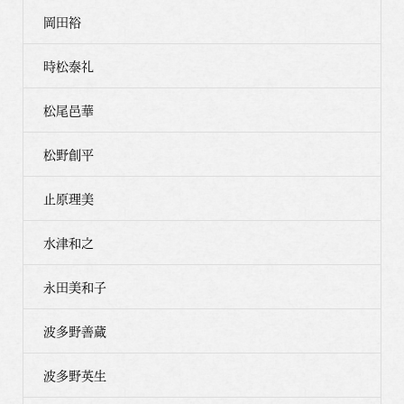
岡田裕
時松泰礼
松尾邑華
松野創平
止原理美
水津和之
永田美和子
波多野善蔵
波多野英生