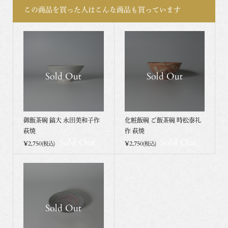
この商品を買った人はこんな商品も買っています
Sold Out
Sold Out
御飯茶碗 鎬大 永田美和子作
化粧飯碗 ご飯茶碗 時松泰礼
萩焼
作 萩焼
Sold Out
Sold Out
¥2,750
¥2,750
(税込)
(税込)
Sold Out