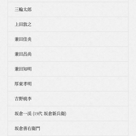
三輪太郎
上田敦之
兼田佳炎
兼田昌尚
兼田知明
厚東孝明
吉野桃李
坂倉一渓 (15代 坂倉新兵衛)
坂倉善右衛門