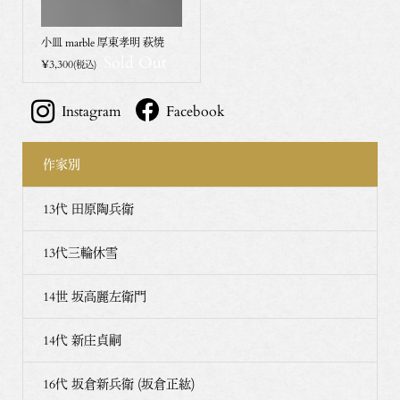
小皿 marble 厚東孝明 萩焼
Sold Out
¥3,300
(税込)
Instagram
Facebook
作家別
13代 田原陶兵衛
13代三輪休雪
14世 坂高麗左衛門
14代 新庄貞嗣
16代 坂倉新兵衛 (坂倉正紘)