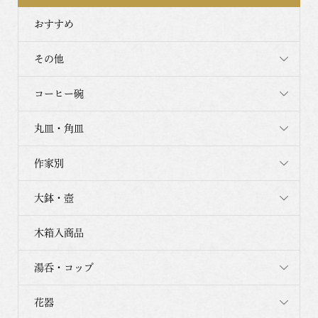
おすすめ
その他
コーヒー碗
丸皿・角皿
作家別
大鉢・壺
木箱入商品
湯呑・コップ
花器