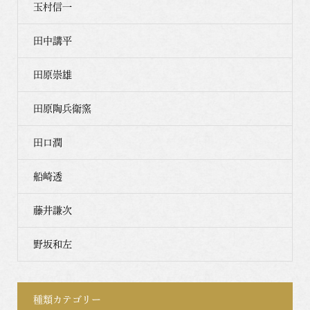
玉村信一
田中講平
田原崇雄
田原陶兵衛窯
田口潤
船崎透
藤井謙次
野坂和左
種類カテゴリー