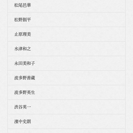
松尾邑華
松野創平
止原理美
水津和之
永田美和子
波多野善蔵
波多野英生
渋谷英一
濱中史朗