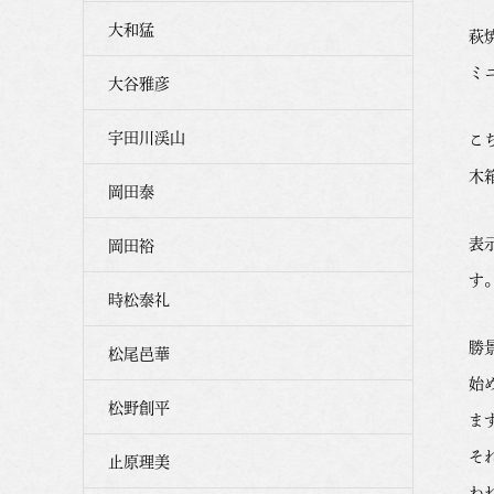
大和猛
萩
ミ
大谷雅彦
宇田川渓山
こ
木
岡田泰
表
岡田裕
す
時松泰礼
勝
松尾邑華
始
松野創平
ま
そ
止原理美
わ