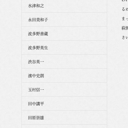
水津和之
る
ま
永田美和子
萩
波多野善蔵
さ
波多野英生
渋谷英一
濱中史朗
玉村信一
田中講平
田原崇雄