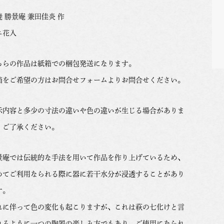
焼 勝景庵 兼田佳炎 作
ニ花入
ちらの作品は紙箱での梱包発送になります。
箱をご希望の方はお問合せフォームよりお問合せください。
示内容と多少の寸法の違いや色の違いが生じる場合がありま
。ご了承ください。
景庵では伝統的な手法を用いて作品を作り上げているため、
めてご利用なられる際に器に若干水分が浸透することがあり
す。
れに伴って色の変化も起こりますが、これは萩の七化けと言
れるように一つの陶器の楽しみ方でもあり、ご使用になられ