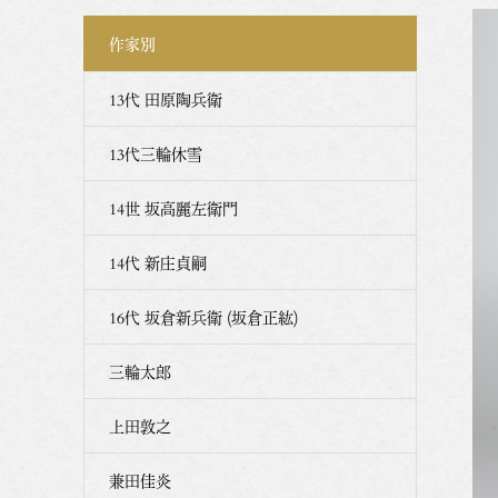
作家別
13代 田原陶兵衛
13代三輪休雪
14世 坂高麗左衛門
14代 新庄貞嗣
16代 坂倉新兵衛 (坂倉正紘)
三輪太郎
上田敦之
兼田佳炎