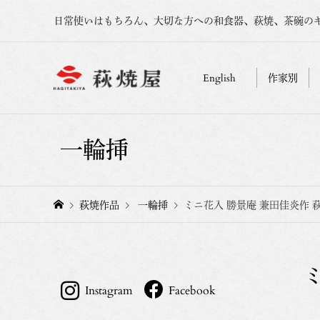
日常使いはもちろん、大切な方への和食器、萩焼、茶碗の
English
作家別
一輪挿
萩焼作品
一輪挿
ミニ花入 勝景庵 兼田佳炎作 
Instagram
Facebook