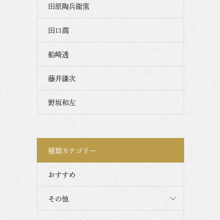
田原陶兵衛窯
田口潤
船崎透
藤井謙次
野坂和左
種類カテゴリー
おすすめ
その他