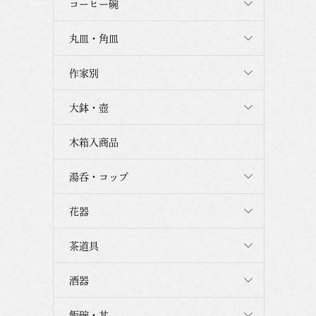
コーヒー碗
丸皿・角皿
作家別
大鉢・壺
木箱入商品
湯呑・コップ
花器
茶道具
酒器
飯碗・丼