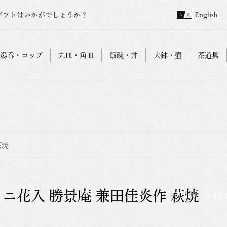
ギフトはいかがでしょうか？
English
湯呑・コップ
丸皿・角皿
飯碗・丼
大鉢・壷
茶道具
萩焼
ミニ花入 勝景庵 兼田佳炎作 萩焼
Sold