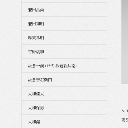
兼田昌尚
兼田知明
厚東孝明
吉野桃李
坂倉一渓 (15代 坂倉新兵衛)
坂倉善右衛門
大和佳太
大和保男
サイ
商品番
大和潔