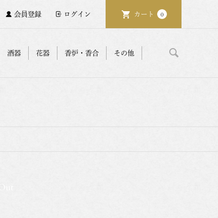
会員登録
ログイン
カート
0
酒器
花器
香炉・香合
その他
 Out