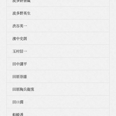
波多野善蔵
波多野英生
渋谷英一
濱中史朗
玉村信一
田中講平
田原崇雄
田原陶兵衛窯
田口潤
船崎透