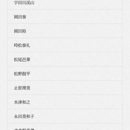
宇田川渓山
岡田泰
岡田裕
時松泰礼
松尾邑華
松野創平
止原理美
水津和之
永田美和子