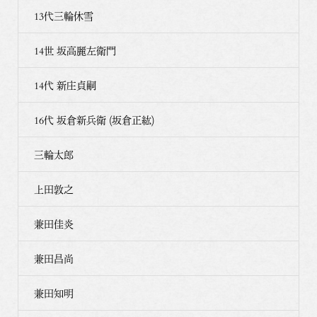
13代三輪休雪
14世 坂高麗左衛門
14代 新庄貞嗣
16代 坂倉新兵衛 (坂倉正紘)
三輪太郎
上田敦之
兼田佳炎
兼田昌尚
兼田知明