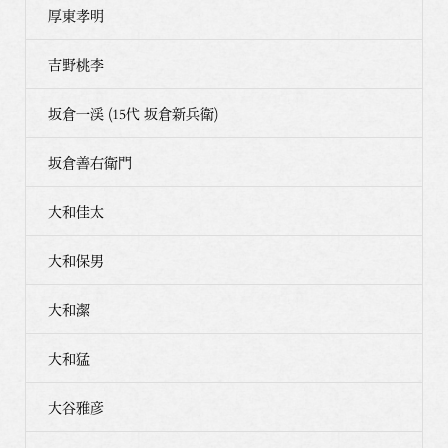
厚東孝明
吉野桃李
坂倉一渓 (15代 坂倉新兵衛)
坂倉善右衛門
大和佳太
大和保男
大和潔
大和猛
大谷雅彦