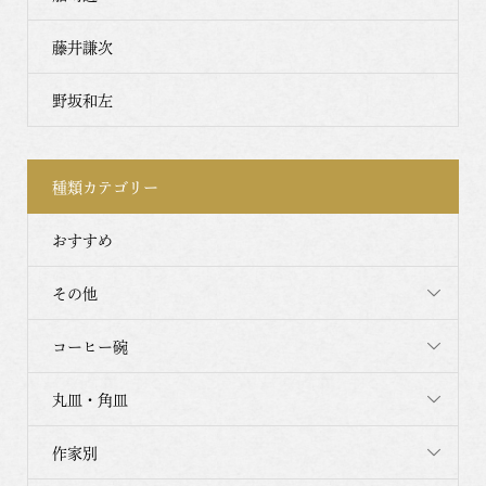
藤井謙次
野坂和左
種類カテゴリー
おすすめ
その他
コーヒー碗
丸皿・角皿
作家別