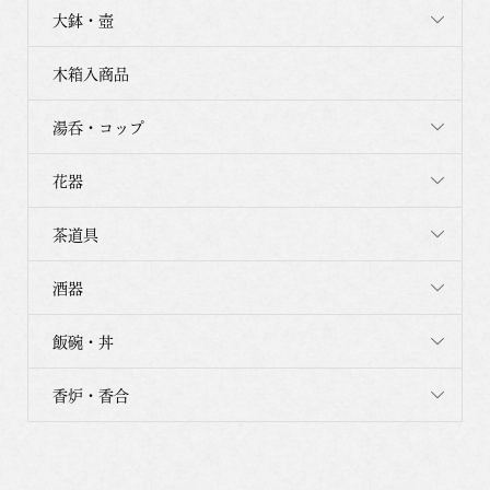
大鉢・壺
木箱入商品
湯呑・コップ
花器
茶道具
酒器
飯碗・丼
香炉・香合