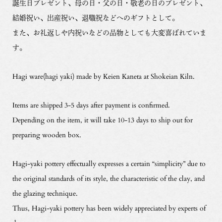
誕生日プレゼント、母の日・父の日・敬老の日のプレゼント、
結婚祝い、出産祝い、退職祝などへのギフトとして。
また、お礼返しや内祝いなどの品物としても大変喜ばれていま
す。
Hagi ware(hagi yaki) made by Keien Kaneta at Shokeian Kiln.
Items are shipped 3-5 days after payment is confirmed.
Depending on the item, it will take 10-13 days to ship out for
preparing wooden box.
Hagi-yaki pottery effectually expresses a certain “simplicity” due to
the original standards of its style, the characteristic of the clay, and
the glazing technique.
Thus, Hagi-yaki pottery has been widely appreciated by experts of