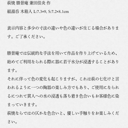
萩焼 勝景庵 兼田佳炎 作
組湯呑 木箱入 L:7.3×9, S:7.2×8.1cm
表示内容と多少の寸法の違いや色の違いが生じる場合がありま
す。ご了承ください。
勝景庵では伝統的な手法を用いて作品を作り上げているため、
始めてご利用なられる際に器に若干水分が浸透することがあり
ます。
それに伴って色の変化も起こりますが、これは萩の七化けと言
われるように一つの陶器の楽しみ方でもあり、ご使用になられ
るにつれて貫入への水の浸透も落ち着き色合いもお客様色に染
まっていきます。
萩焼ならではの仄かな色合いと、優しい手触りをお楽しみくだ
さい。