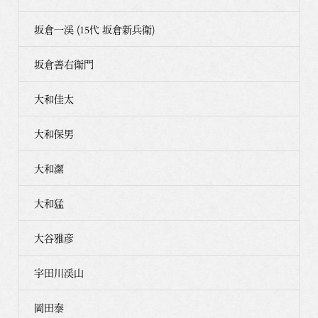
坂倉一渓 (15代 坂倉新兵衛)
坂倉善右衛門
大和佳太
大和保男
大和潔
大和猛
大谷雅彦
宇田川渓山
岡田泰