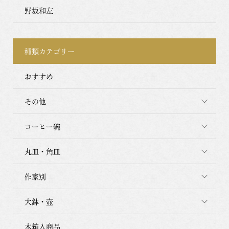
野坂和左
種類カテゴリー
おすすめ
その他
コーヒー碗
丸皿・角皿
作家別
大鉢・壺
木箱入商品