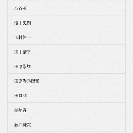
渋谷英一
濱中史朗
玉村信一
田中講平
田原崇雄
田原陶兵衛窯
田口潤
船崎透
藤井謙次