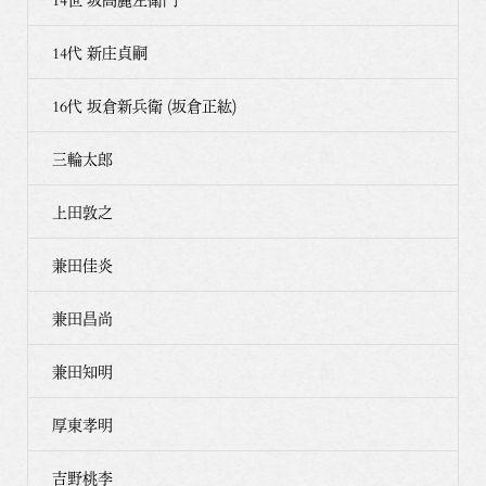
14代 新庄貞嗣
16代 坂倉新兵衛 (坂倉正紘)
三輪太郎
上田敦之
兼田佳炎
兼田昌尚
兼田知明
厚東孝明
吉野桃李