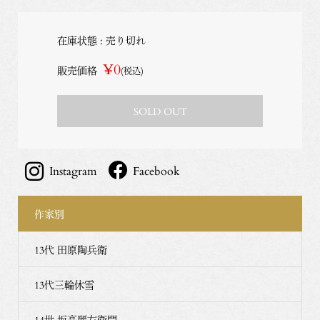
在庫状態 : 売り切れ
¥0
販売価格
(税込)
SOLD OUT
Instagram
Facebook
作家別
13代 田原陶兵衛
13代三輪休雪
14世 坂高麗左衛門