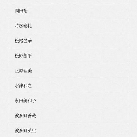
岡田裕
時松泰礼
松尾邑華
松野創平
止原理美
水津和之
永田美和子
波多野善蔵
波多野英生