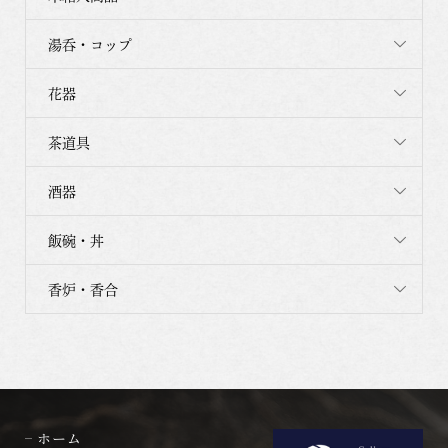
湯呑・コップ
花器
茶道具
酒器
飯碗・丼
香炉・香合
ホーム