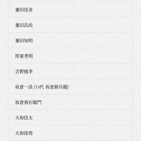
兼田佳炎
兼田昌尚
兼田知明
厚東孝明
吉野桃李
坂倉一渓 (15代 坂倉新兵衛)
坂倉善右衛門
大和佳太
大和保男