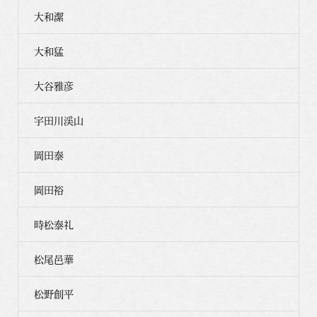
大和潔
大和猛
大谷雅彦
宇田川渓山
岡田泰
岡田裕
時松泰礼
松尾邑華
松野創平