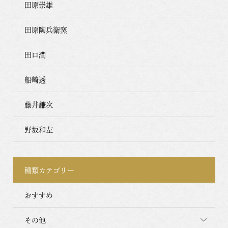
田原崇雄
田原陶兵衛窯
田口潤
船崎透
藤井謙次
野坂和左
種類カテゴリー
おすすめ
その他