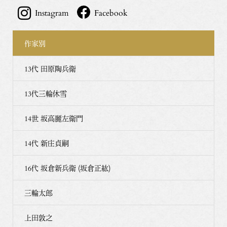
Instagram
Facebook
作家別
13代 田原陶兵衛
13代三輪休雪
14世 坂高麗左衛門
14代 新庄貞嗣
16代 坂倉新兵衛 (坂倉正紘)
三輪太郎
上田敦之