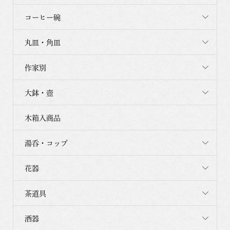
コーヒー碗
丸皿・角皿
作家別
大鉢・壺
木箱入商品
湯呑・コップ
花器
茶道具
酒器