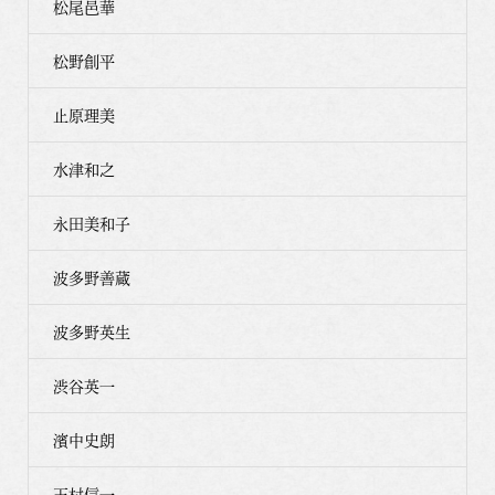
松尾邑華
松野創平
止原理美
水津和之
永田美和子
波多野善蔵
波多野英生
渋谷英一
濱中史朗
玉村信一