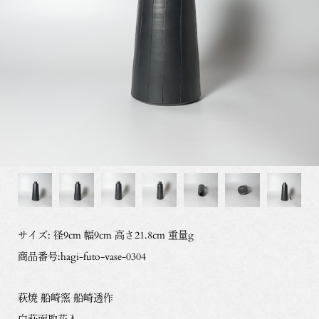
サイズ: 径9cm 幅9cm 高さ21.8cm 重量g
商品番号:hagi-futo-vase-0304
萩焼 船崎窯 船崎透作
白萩面取花入