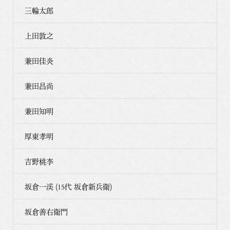
三輪太郎
上田敦之
兼田佳炎
兼田昌尚
兼田知明
厚東孝明
吉野桃李
坂倉一渓 (15代 坂倉新兵衛)
坂倉善右衛門