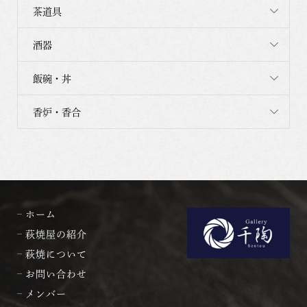
茶道具
酒器
飯碗・丼
香炉・香合
ホーム
萩焼屋の紹介
萩焼について
お問い合わせ
メンバー