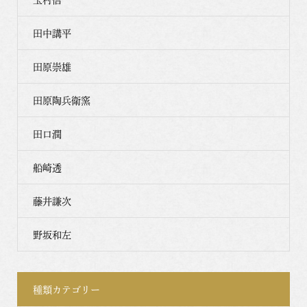
田中講平
田原崇雄
田原陶兵衛窯
田口潤
船崎透
藤井謙次
野坂和左
種類カテゴリー