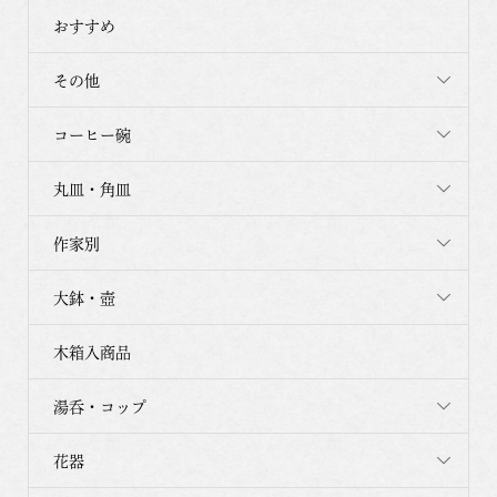
おすすめ
その他
コーヒー碗
丸皿・角皿
作家別
大鉢・壺
木箱入商品
湯呑・コップ
花器