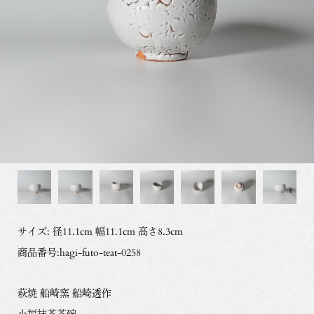
サイズ: 径11.1cm 幅11.1cm 高さ8.3cm
商品番号:hagi-futo-teat-0258
萩焼 船崎窯 船崎透作
小福抹茶茶碗