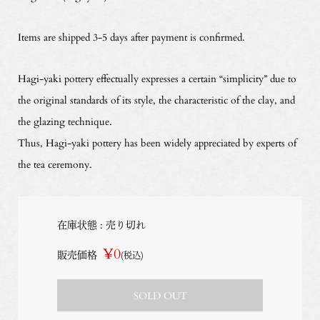
Items are shipped 3-5 days after payment is confirmed.
Hagi-yaki pottery effectually expresses a certain “simplicity” due to
the original standards of its style, the characteristic of the clay, and
the glazing technique.
Thus, Hagi-yaki pottery has been widely appreciated by experts of
the tea ceremony.
在庫状態 : 売り切れ
¥0
販売価格
(税込)
SOLD OUT