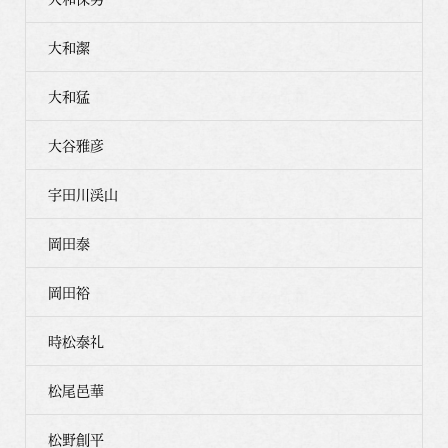
大和潔
大和猛
大谷雅彦
宇田川渓山
岡田泰
岡田裕
時松泰礼
松尾邑華
松野創平