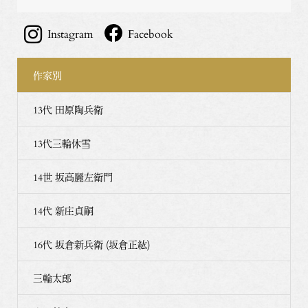
Instagram
Facebook
作家別
13代 田原陶兵衛
13代三輪休雪
14世 坂高麗左衛門
14代 新庄貞嗣
16代 坂倉新兵衛 (坂倉正紘)
三輪太郎