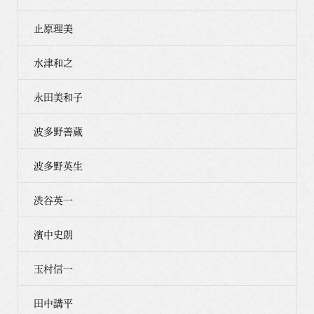
止原理美
水津和之
永田美和子
波多野善蔵
波多野英生
渋谷英一
濱中史朗
玉村信一
田中講平