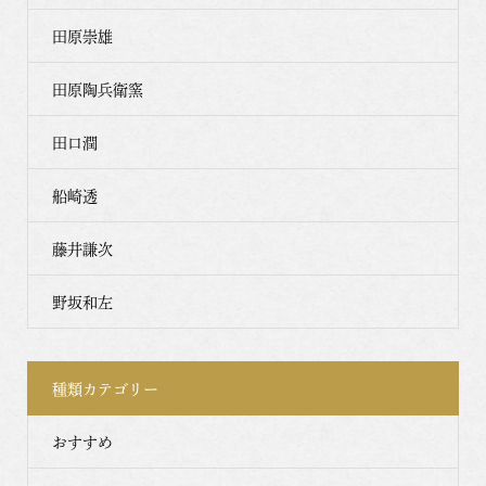
田原崇雄
田原陶兵衛窯
田口潤
船崎透
藤井謙次
野坂和左
種類カテゴリー
おすすめ