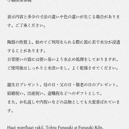
表示内容と多少の寸法の違いや色の違いが生じる場合がありま
す。ご了承ください。
陶器の性質上、始めてご利用なられる際に器に若干水分が浸透
することがあります。
日常使いの器には使い易いよう水止め処理をしておりますが、
ご使用後はしっかりと水洗いをし、よく乾燥させてください。
誕生日プレゼント、母の日・父の日・敬老の日のプレゼント、
結婚祝い、出産祝い、退職祝などへのギフトとして。
また、お礼返しや内祝いなどの品物としても大変喜ばれていま
す。
Hagi ware(hagi yaki). Tohru Funasaki at Funasaki Kiln.