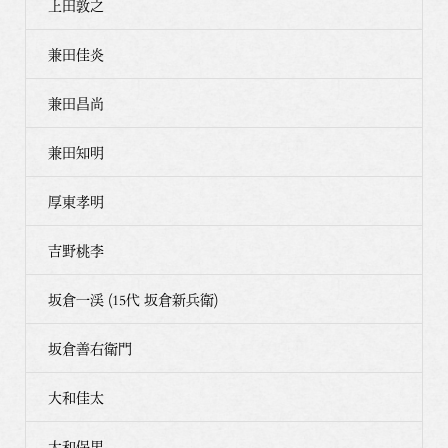
上田敦之
兼田佳炎
兼田昌尚
兼田知明
厚東孝明
吉野桃李
坂倉一渓 (15代 坂倉新兵衛)
坂倉善右衛門
大和佳太
大和保男