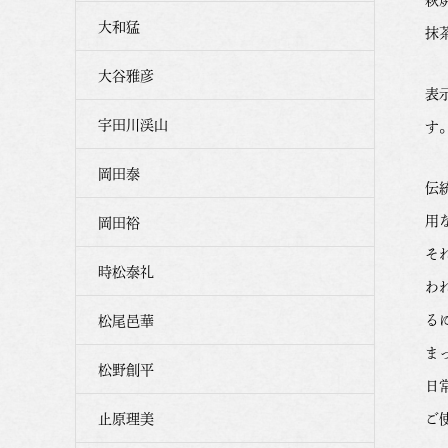
大和猛
抹
大谷雅彦
表
宇田川渓山
す
岡田泰
伝
用
岡田裕
そ
時松泰礼
わ
る
松尾邑華
ま
松野創平
日
止原理美
ご