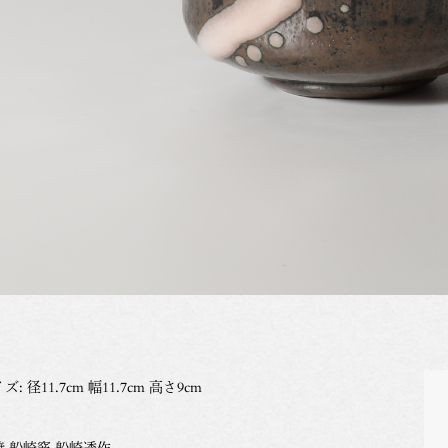
ズ: 径11.7cm 幅11.7cm 高さ9cm
焼 船崎窯 船崎透作