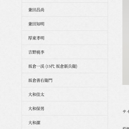
兼田昌尚
兼田知明
厚東孝明
吉野桃李
坂倉一渓 (15代 坂倉新兵衛)
坂倉善右衛門
大和佳太
大和保男
サイ
大和潔
萩