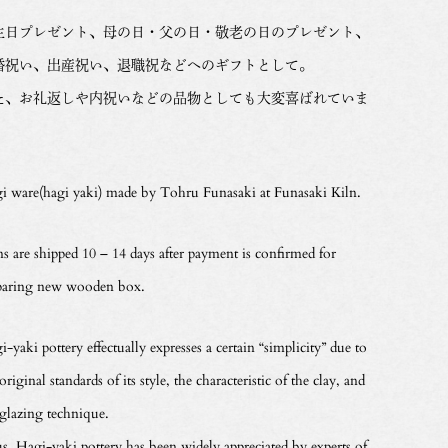
生日プレゼント、母の日・父の日・敬老の日のプレゼント、
婚祝い、出産祝い、退職祝などへのギフトとして。
た、お礼返しや内祝いなどの品物としても大変喜ばれていま
。
i ware(hagi yaki) made by Tohru Funasaki at Funasaki Kiln.
ms are shipped 10 – 14 days after payment is confirmed for
paring new wooden box.
-yaki pottery effectually expresses a certain “simplicity” due to
original standards of its style, the characteristic of the clay, and
 glazing technique.
s, Hagi-yaki pottery has been widely appreciated by experts of