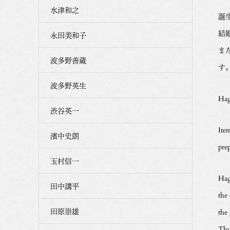
水津和之
誕
結
永田美和子
ま
波多野善蔵
す
波多野英生
Hag
渋谷英一
Ite
濱中史朗
pre
玉村信一
Hagi
田中講平
the 
田原崇雄
the
Thu