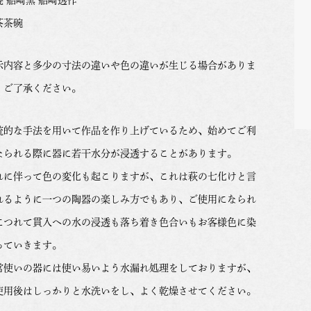
茶茶碗
示内容と多少の寸法の違いや色の違いが生じる場合がありま
。ご了承ください。
統的な手法を用いて作品を作り上げているため、始めてご利
なられる際に器に若干水分が浸透することがあります。
れに伴って色の変化も起こりますが、これは萩の七化けと言
れるように一つの陶器の楽しみ方でもあり、ご使用になられ
につれて貫入への水の浸透も落ち着き色合いもお客様色に染
っていきます。
常使いの器には使い易いよう水漏れ処理をしておりますが、
使用後はしっかりと水洗いをし、よく乾燥させてください。