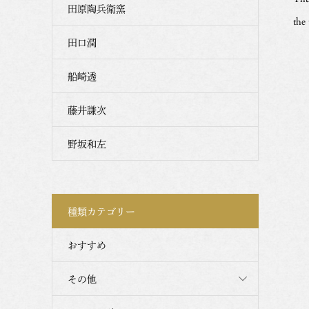
田原陶兵衛窯
the
田口潤
船崎透
藤井謙次
野坂和左
種類カテゴリー
おすすめ
その他