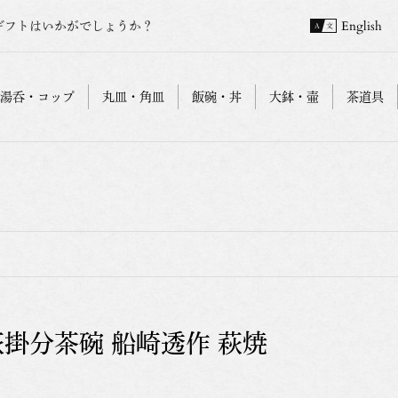
ギフトはいかがでしょうか？
English
湯呑・コップ
丸皿・角皿
飯碗・丼
大鉢・壷
茶道具
萩掛分茶碗 船崎透作 萩焼