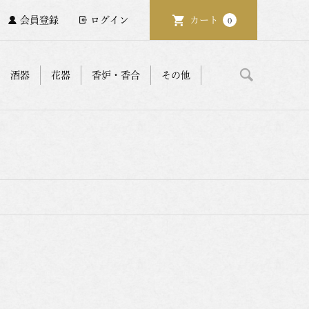
会員登録
ログイン
カート
0
酒器
花器
香炉・香合
その他