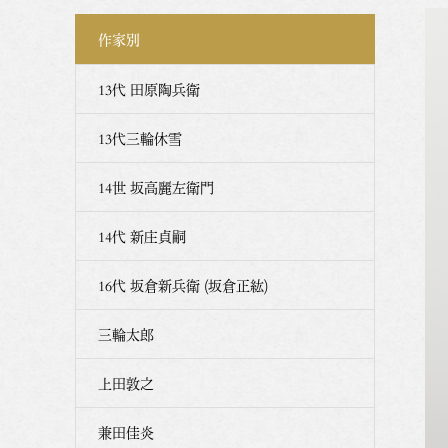
作家別
13代 田原陶兵衛
13代三輪休雪
14世 坂高麗左衛門
14代 新庄貞嗣
16代 坂倉新兵衛 (坂倉正紘)
三輪太郎
上田敦之
兼田佳炎