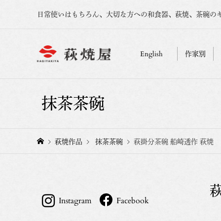
日常使いはもちろん、大切な方への和食器、萩焼、茶碗の
English
作家別
抹茶茶碗
萩焼作品
抹茶茶碗
萩掛分茶碗 船崎透作 萩焼
Instagram
Facebook