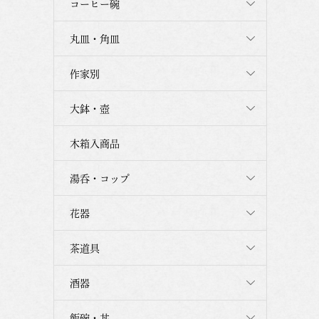
コーヒー碗
丸皿・角皿
作家別
大鉢・壺
木箱入商品
湯呑・コップ
花器
茶道具
酒器
飯碗・丼